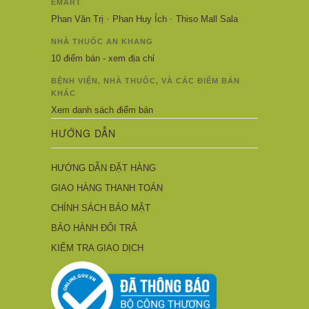
EMART
·
·
Phan Văn Trị
Phan Huy Ích
Thiso Mall Sala
NHÀ THUỐC AN KHANG
10 điểm bán - xem địa chỉ
BỆNH VIỆN, NHÀ THUỐC, VÀ CÁC ĐIỂM BÁN
KHÁC
Xem danh sách điểm bán
HƯỚNG DẪN
HƯỚNG DẪN ĐẶT HÀNG
GIAO HÀNG THANH TOÁN
CHÍNH SÁCH BẢO MẬT
BẢO HÀNH ĐỔI TRẢ
KIỂM TRA GIAO DỊCH