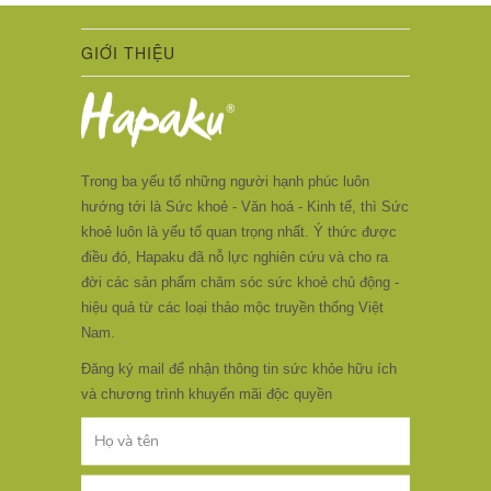
GIỚI THIỆU
Trong ba yếu tố những người hạnh phúc luôn
hướng tới là Sức khoẻ - Văn hoá - Kinh tế, thì Sức
khoẻ luôn là yếu tố quan trọng nhất. Ý thức được
điều đó, Hapaku đã nỗ lực nghiên cứu và cho ra
đời các sản phẩm chăm sóc sức khoẻ chủ động -
hiệu quả từ các loại thảo mộc truyền thống Việt
Nam.
Đăng ký mail để nhận thông tin sức khỏe hữu ích
và chương trình khuyến mãi độc quyền