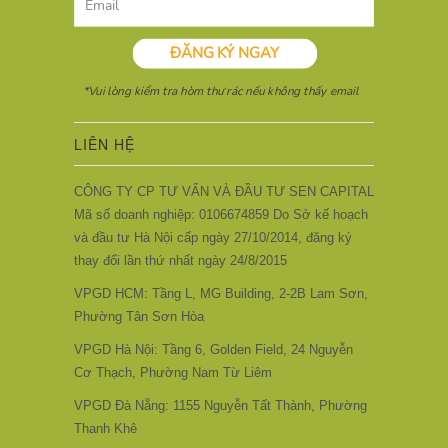
LIÊN HỆ
CÔNG TY CP TƯ VẤN VÀ ĐẦU TƯ SEN CAPITAL
Mã số doanh nghiệp: 0106674859 Do Sở kế hoạch
và đầu tư Hà Nội cấp ngày 27/10/2014, đăng ký
thay đổi lần thứ nhất ngày 24/8/2015
VPGD HCM: Tầng L, MG Building, 2-2B Lam Sơn,
Phường Tân Sơn Hòa
VPGD Hà Nội: Tầng 6, Golden Field, 24 Nguyễn
Cơ Thạch, Phường Nam Từ Liêm
VPGD Đà Nẵng: 1155 Nguyễn Tất Thành, Phường
Thanh Khê