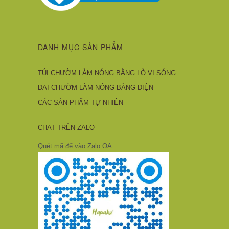
DANH MỤC SẢN PHẨM
TÚI CHƯỜM LÀM NÓNG BẰNG LÒ VI SÓNG
ĐAI CHƯỜM LÀM NÓNG BẰNG ĐIỆN
CÁC SẢN PHẨM TỰ NHIÊN
CHAT TRÊN ZALO
Quét mã để vào Zalo OA