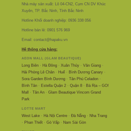
Nhà máy sản xuất: Lô 04-CN2, Cụm CN DV Khúc
Xuyên, TP. Bắc Ninh, Tỉnh Bắc Ninh
Hotline Khối doanh nghiệp: 0936 338 056
Hotline bán lẻ: 0901 576 969
Email: contact@hapaku.vn
Hệ thống cửa hàng:
AEON MALL (GLAM BEAUTIQUE)
·
·
·
·
Long Biên
Hà Đông
Xuân Thủy
Văn Giang
·
·
·
Hải Phòng Lê Chân
Huế
Bình Dương Canary
·
·
Sora Garden Bình Dương
Tân Phú Celadon
·
·
·
Bình Tân
Estella Quận 2
Quận 8
Bà Rịa – GO!
·
·
Mall
Tân An
Glam Beautique Vincom Grand
Park
LOTTE MART
·
·
·
West Lake
Hà Nội Centre
Đà Nẵng
Nha Trang
·
·
·
Phan Thiết
Gò Vấp
Nam Sài Gòn