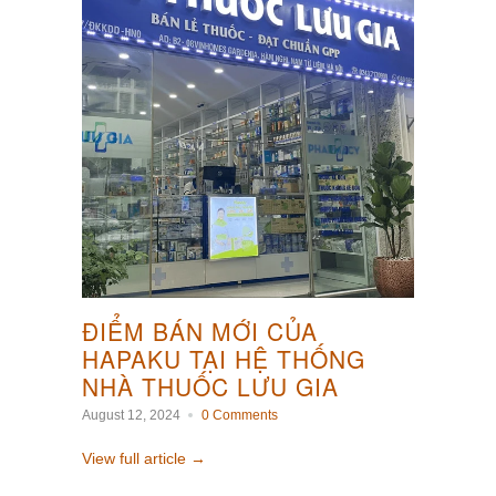
ĐIỂM BÁN MỚI CỦA
HAPAKU TẠI HỆ THỐNG
NHÀ THUỐC LƯU GIA
August 12, 2024
0 Comments
View full article →