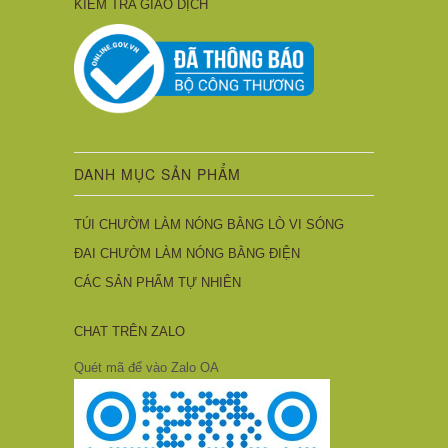
KIỂM TRA GIAO DỊCH
DANH MỤC SẢN PHẨM
TÚI CHƯỜM LÀM NÓNG BẰNG LÒ VI SÓNG
ĐAI CHƯỜM LÀM NÓNG BẰNG ĐIỆN
CÁC SẢN PHẨM TỰ NHIÊN
CHAT TRÊN ZALO
Quét mã để vào Zalo OA