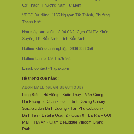
Cơ Thạch, Phường Nam Từ Liêm
VPGD Đà Nẵng: 1155 Nguyễn Tất Thành, Phường
Thanh Khê
Nhà máy sản xuất: Lô 04-CN2, Cụm CN DV Khúc
Xuyên, TP. Bắc Ninh, Tỉnh Bắc Ninh
Hotline Khối doanh nghiệp: 0936 338 056
Hotline bán lẻ: 0901 576 969
Email: contact@hapaku.vn
Hệ thống cửa hàng:
AEON MALL (GLAM BEAUTIQUE)
·
·
·
·
Long Biên
Hà Đông
Xuân Thủy
Văn Giang
·
·
·
Hải Phòng Lê Chân
Huế
Bình Dương Canary
·
·
Sora Garden Bình Dương
Tân Phú Celadon
·
·
·
Bình Tân
Estella Quận 2
Quận 8
Bà Rịa – GO!
·
·
Mall
Tân An
Glam Beautique Vincom Grand
Park