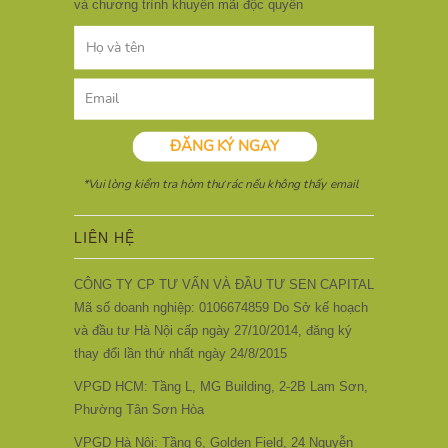
và chương trình khuyến mãi độc quyền
LIÊN HỆ
CÔNG TY CP TƯ VẤN VÀ ĐẦU TƯ SEN CAPITAL
Mã số doanh nghiệp: 0106674859 Do Sở kế hoạch
và đầu tư Hà Nội cấp ngày 27/10/2014, đăng ký
thay đổi lần thứ nhất ngày 24/8/2015
VPGD HCM: Tầng L, MG Building, 2-2B Lam Sơn,
Phường Tân Sơn Hòa
VPGD Hà Nội: Tầng 6, Golden Field, 24 Nguyễn