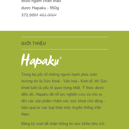
Muối ngâm chân thảo
dược Hapaku - 950g
372.000₫
451.000₫
GIỚI THIỆU
Trong ba yếu tố những người hạnh phúc luôn
hướng tới là Sức khoẻ - Văn hoá - Kinh tế, thì Sức
khoẻ luôn là yếu tố quan trọng nhất. Ý thức được
điều đó, Hapaku đã nỗ lực nghiên cứu và cho ra
đời các sản phẩm chăm sóc sức khoẻ chủ động -
hiệu quả từ các loại thảo mộc truyền thống Việt
Nam.
Đăng ký mail để nhận thông tin sức khỏe hữu ích