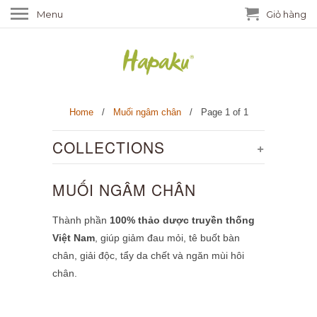
Menu
Giỏ hàng
Home
/
Muối ngâm chân
/ Page 1 of 1
COLLECTIONS
+
MUỐI NGÂM CHÂN
Thành phần
100% thảo dược truyền thống
Việt Nam
, giúp giảm đau mỏi, tê buốt bàn
chân, giải độc, tẩy da chết và ngăn mùi hôi
chân.