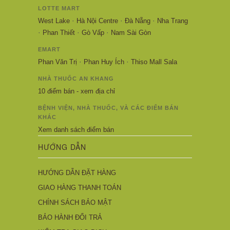
LOTTE MART
·
·
·
West Lake
Hà Nội Centre
Đà Nẵng
Nha Trang
·
·
·
Phan Thiết
Gò Vấp
Nam Sài Gòn
EMART
·
·
Phan Văn Trị
Phan Huy Ích
Thiso Mall Sala
NHÀ THUỐC AN KHANG
10 điểm bán - xem địa chỉ
BỆNH VIỆN, NHÀ THUỐC, VÀ CÁC ĐIỂM BÁN
KHÁC
Xem danh sách điểm bán
HƯỚNG DẪN
HƯỚNG DẪN ĐẶT HÀNG
GIAO HÀNG THANH TOÁN
CHÍNH SÁCH BẢO MẬT
BẢO HÀNH ĐỔI TRẢ