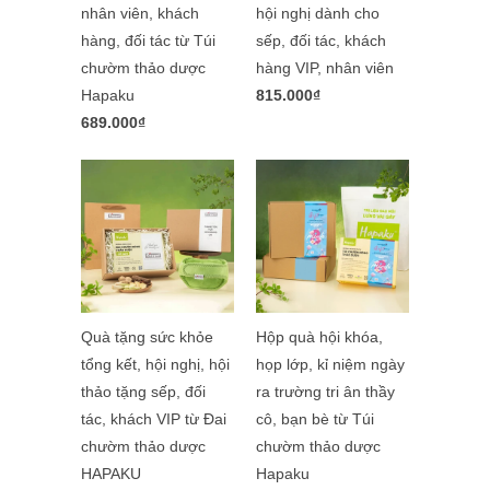
nhân viên, khách
hội nghị dành cho
hàng, đối tác từ Túi
sếp, đối tác, khách
chườm thảo dược
hàng VIP, nhân viên
Hapaku
815.000₫
689.000₫
Quà tặng sức khỏe
Hộp quà hội khóa,
tổng kết, hội nghị, hội
họp lớp, kỉ niệm ngày
thảo tặng sếp, đối
ra trường tri ân thầy
tác, khách VIP từ Đai
cô, bạn bè từ Túi
chườm thảo dược
chườm thảo dược
HAPAKU
Hapaku