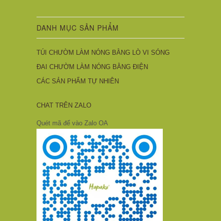
DANH MỤC SẢN PHẨM
TÚI CHƯỜM LÀM NÓNG BẰNG LÒ VI SÓNG
ĐAI CHƯỜM LÀM NÓNG BẰNG ĐIỆN
CÁC SẢN PHẨM TỰ NHIÊN
CHAT TRÊN ZALO
Quét mã để vào Zalo OA