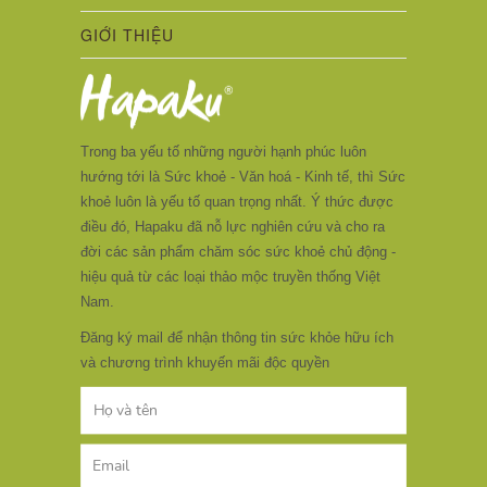
GIỚI THIỆU
Trong ba yếu tố những người hạnh phúc luôn
hướng tới là Sức khoẻ - Văn hoá - Kinh tế, thì Sức
khoẻ luôn là yếu tố quan trọng nhất. Ý thức được
điều đó, Hapaku đã nỗ lực nghiên cứu và cho ra
đời các sản phẩm chăm sóc sức khoẻ chủ động -
hiệu quả từ các loại thảo mộc truyền thống Việt
Nam.
Đăng ký mail để nhận thông tin sức khỏe hữu ích
và chương trình khuyến mãi độc quyền