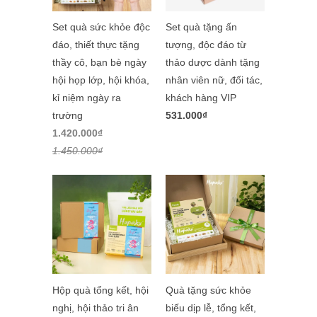
Set quà sức khỏe độc
Set quà tặng ấn
đáo, thiết thực tặng
tượng, độc đáo từ
thầy cô, bạn bè ngày
thảo dược dành tặng
hội họp lớp, hội khóa,
nhân viên nữ, đối tác,
kỉ niệm ngày ra
khách hàng VIP
trường
531.000₫
1.420.000₫
1.450.000₫
Hộp quà tổng kết, hội
Quà tặng sức khỏe
nghị, hội thảo tri ân
biếu dịp lễ, tổng kết,