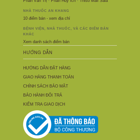
·
·
Phan Văn Trị
Phan Huy Ích
Thiso Mall Sala
NHÀ THUỐC AN KHANG
10 điểm bán - xem địa chỉ
BỆNH VIỆN, NHÀ THUỐC, VÀ CÁC ĐIỂM BÁN
KHÁC
Xem danh sách điểm bán
HƯỚNG DẪN
HƯỚNG DẪN ĐẶT HÀNG
GIAO HÀNG THANH TOÁN
CHÍNH SÁCH BẢO MẬT
BẢO HÀNH ĐỔI TRẢ
KIỂM TRA GIAO DỊCH