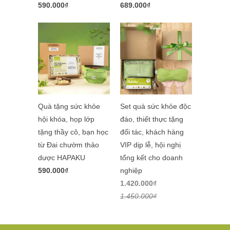
590.000₫
689.000₫
Quà tặng sức khỏe
Set quà sức khỏe độc
hội khóa, họp lớp
đáo, thiết thực tặng
tặng thầy cô, bạn học
đối tác, khách hàng
từ Đai chườm thảo
VIP dịp lễ, hội nghị
dược HAPAKU
tổng kết cho doanh
590.000₫
nghiệp
1.420.000₫
1.450.000₫