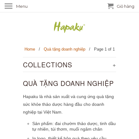
Menu
Giỏ hàng
Home
/
Quà tặng doanh nghiệp
/ Page 1 of 1
COLLECTIONS
+
QUÀ TẶNG DOANH NGHIỆP
Hapaku là nhà sản xuất và cung ứng quà tặng
sức khỏe thảo dược hàng đầu cho doanh
nghiệp tại Việt Nam.
Sản phẩm: đai chườm thảo dược, tinh dầu
tự nhiên, túi thơm, muối ngâm chân
In logo, thiết kế hộp quà theo yêu cầu