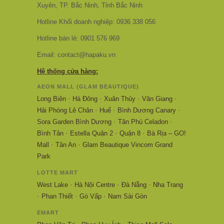
Xuyên, TP. Bắc Ninh, Tỉnh Bắc Ninh
Hotline Khối doanh nghiệp: 0936 338 056
Hotline bán lẻ: 0901 576 969
Email: contact@hapaku.vn
Hệ thống cửa hàng:
AEON MALL (GLAM BEAUTIQUE)
·
·
·
·
Long Biên
Hà Đông
Xuân Thủy
Văn Giang
·
·
·
Hải Phòng Lê Chân
Huế
Bình Dương Canary
·
·
Sora Garden Bình Dương
Tân Phú Celadon
·
·
·
Bình Tân
Estella Quận 2
Quận 8
Bà Rịa – GO!
·
·
Mall
Tân An
Glam Beautique Vincom Grand
Park
LOTTE MART
·
·
·
West Lake
Hà Nội Centre
Đà Nẵng
Nha Trang
·
·
·
Phan Thiết
Gò Vấp
Nam Sài Gòn
EMART