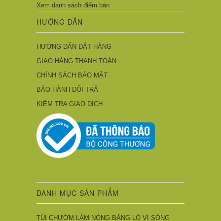
Xem danh sách điểm bán
HƯỚNG DẪN
HƯỚNG DẪN ĐẶT HÀNG
GIAO HÀNG THANH TOÁN
CHÍNH SÁCH BẢO MẬT
BẢO HÀNH ĐỔI TRẢ
KIỂM TRA GIAO DỊCH
DANH MỤC SẢN PHẨM
TÚI CHƯỜM LÀM NÓNG BẰNG LÒ VI SÓNG