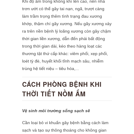
Khi độ ẩm trong không khí lên cao, nền nhà
trơn ướt có thể gây tai nạn, ngã, trượt càng
làm trầm trọng thêm tình trạng đau xương
khớp, thậm chí gãy xương. Nếu gãy xương xảy
ra trên nền bệnh lý loãng xương còn gây chậm
thời gian liền xương, dẫn đến phải bất động
trong thời gian dài, kéo theo hàng loạt các
thương tật thứ cấp khác: viêm phổi, xẹp phổi,
loét tỳ đè, huyết khối tĩnh mạch sâu, nhiễm
trùng hệ tiết niệu – tiêu hóa,...
CÁCH PHÒNG BỆNH KHI
THỜI TIẾT NỒM ẨM
Vệ sinh môi trường sống sạch sẽ
Cần loại bỏ vi khuẩn gây bệnh bằng cách làm
sạch và tạo sự thông thoáng cho không gian