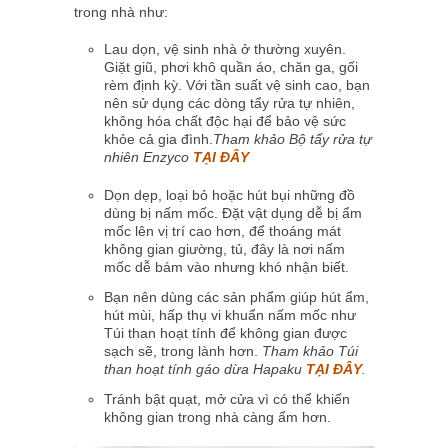
trong nhà như:
Lau dọn, vệ sinh nhà ở thường xuyên.
Giặt giũ, phơi khô quần áo, chăn ga, gối
rèm định kỳ. Với tần suất vệ sinh cao, bạn
nên sử dụng các dòng tẩy rửa tự nhiên,
không hóa chất độc hại để bảo vệ sức
khỏe cả gia đình.
Tham khảo Bộ tẩy rửa tự
nhiên Enzyco
TẠI ĐÂY
Dọn dẹp, loại bỏ hoặc hút bụi những đồ
dùng bị nấm mốc. Đặt vật dụng dễ bị ẩm
mốc lên vị trí cao hơn, để thoáng mát
không gian giường, tủ, đây là nơi nấm
mốc dễ bám vào nhưng khó nhận biết.
Bạn nên dùng các sản phẩm giúp hút ẩm,
hút mùi, hấp thụ vi khuẩn nấm mốc như
Túi than hoạt tính để không gian được
sạch sẽ, trong lành hơn.
Tham khảo Túi
than hoạt tính gáo dừa Hapaku
TẠI ĐÂY
.
Tránh bật quạt, mở cửa vì có thể khiến
không gian trong nhà càng ẩm hơn.