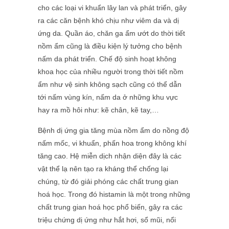
cho các loại vi khuẩn lây lan và phát triển, gây
ra các căn bệnh khó chịu như viêm da và dị
ứng da. Quần áo, chăn ga ẩm ướt do thời tiết
nồm ẩm cũng là điều kiện lý tưởng cho bệnh
nấm da phát triển. Chế độ sinh hoạt không
khoa học của nhiều người trong thời tiết nồm
ẩm như vệ sinh không sạch cũng có thể dẫn
tới nấm vùng kín, nấm da ở những khu vực
hay ra mồ hôi như: kẽ chân, kẽ tay,…
Bệnh dị ứng gia tăng mùa nồm ẩm do nồng độ
nấm mốc, vi khuẩn, phấn hoa trong không khí
tăng cao. Hệ miễn dịch nhận diện đây là các
vật thể lạ nên tạo ra kháng thể chống lại
chúng, từ đó giải phóng các chất trung gian
hoá học. Trong đó histamin là một trong những
chất trung gian hoá học phổ biến, gây ra các
triệu chứng dị ứng như hắt hơi, sổ mũi, nổi