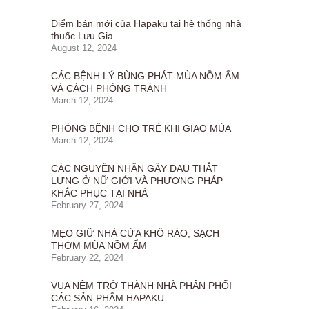
Điểm bán mới của Hapaku tại hệ thống nhà
thuốc Lưu Gia
August 12, 2024
CÁC BỆNH LÝ BÙNG PHÁT MÙA NỒM ẨM
VÀ CÁCH PHÒNG TRÁNH
March 12, 2024
PHÒNG BỆNH CHO TRẺ KHI GIAO MÙA
March 12, 2024
CÁC NGUYÊN NHÂN GÂY ĐAU THẮT
LƯNG Ở NỮ GIỚI VÀ PHƯƠNG PHÁP
KHẮC PHỤC TẠI NHÀ
February 27, 2024
MẸO GIỮ NHÀ CỬA KHÔ RÁO, SẠCH
THƠM MÙA NỒM ẨM
February 22, 2024
VUA NỆM TRỞ THÀNH NHÀ PHÂN PHỐI
CÁC SẢN PHẨM HAPAKU