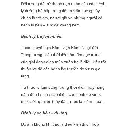
Đối tượng dễ trở thành nạn nhân của các bệnh
lý đường hô hấp trong tiết trời ẩm ương này
chính là trẻ em, người già và những người có
bệnh lý nền – sức đề kháng kém.
Bệnh lý truyền nhiễm
Theo chuyên gia Bệnh viện Bệnh Nhiệt đới
Trung ương, kiểu thời tiết nồm ẩm đặc trưng
của giai đoạn giao mùa xuân hạ là điều kiện rất
thuận lợi để các bệnh lây truyền do virus gia
tăng.
Từ thực tế lâm sàng, trong thời điểm này hàng
năm đều là mùa cao điểm các bệnh do virus
như: sởi, quai bị, thủy đậu, rubella, cúm mùa,...
Bệnh lý da liễu – dị ứng
Độ ẩm không khí cao là điều kiện thích hợp