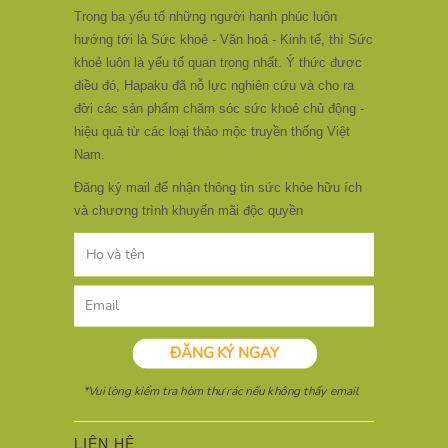
Trong ba yếu tố những người hạnh phúc luôn
hướng tới là Sức khoẻ - Văn hoá - Kinh tế, thì Sức
khoẻ luôn là yếu tố quan trọng nhất. Ý thức được
điều đó, Hapaku đã nỗ lực nghiên cứu và cho ra
đời các sản phẩm chăm sóc sức khoẻ chủ động -
hiệu quả từ các loại thảo mộc truyền thống Việt
Nam.
Đăng ký mail để nhận thông tin sức khỏe hữu ích
và chương trình khuyến mãi độc quyền
LIÊN HỆ