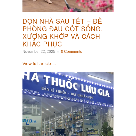
DỌN NHÀ SAU TẾT – ĐỀ
PHÒNG ĐAU CỘT SỐNG,
XƯƠNG KHỚP VÀ CÁCH
KHẮC PHỤC
November 22, 2025
0 Comments
View full article →