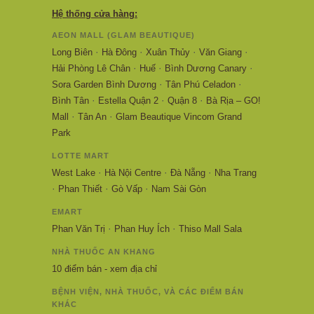
Hệ thống cửa hàng:
AEON MALL (GLAM BEAUTIQUE)
·
·
·
·
Long Biên
Hà Đông
Xuân Thủy
Văn Giang
·
·
·
Hải Phòng Lê Chân
Huế
Bình Dương Canary
·
·
Sora Garden Bình Dương
Tân Phú Celadon
·
·
·
Bình Tân
Estella Quận 2
Quận 8
Bà Rịa – GO!
·
·
Mall
Tân An
Glam Beautique Vincom Grand
Park
LOTTE MART
·
·
·
West Lake
Hà Nội Centre
Đà Nẵng
Nha Trang
·
·
·
Phan Thiết
Gò Vấp
Nam Sài Gòn
EMART
·
·
Phan Văn Trị
Phan Huy Ích
Thiso Mall Sala
NHÀ THUỐC AN KHANG
10 điểm bán - xem địa chỉ
BỆNH VIỆN, NHÀ THUỐC, VÀ CÁC ĐIỂM BÁN
KHÁC