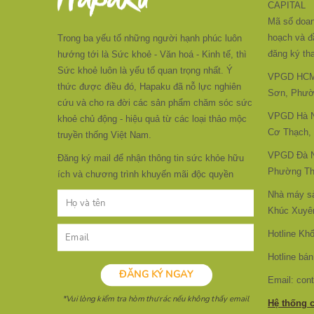
CAPITAL
Mã số doan
hoạch và đ
Trong ba yếu tố những người hạnh phúc luôn
đăng ký tha
hướng tới là Sức khoẻ - Văn hoá - Kinh tế, thì
Sức khoẻ luôn là yếu tố quan trọng nhất. Ý
VPGD HCM:
thức được điều đó, Hapaku đã nỗ lực nghiên
Sơn, Phườ
cứu và cho ra đời các sản phẩm chăm sóc sức
VPGD Hà Nộ
khoẻ chủ động - hiệu quả từ các loại thảo mộc
Cơ Thạch,
truyền thống Việt Nam.
VPGD Đà N
Đăng ký mail để nhận thông tin sức khỏe hữu
Phường Th
ích và chương trình khuyến mãi độc quyền
Nhà máy s
Khúc Xuyên
Hotline Kh
Hotline bán
Email: con
Hệ thống 