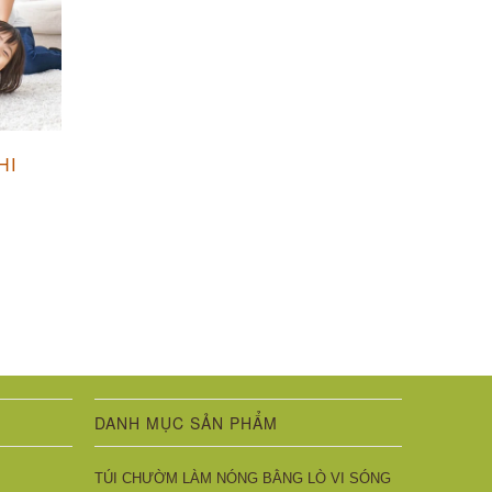
HI
DANH MỤC SẢN PHẨM
TÚI CHƯỜM LÀM NÓNG BẰNG LÒ VI SÓNG