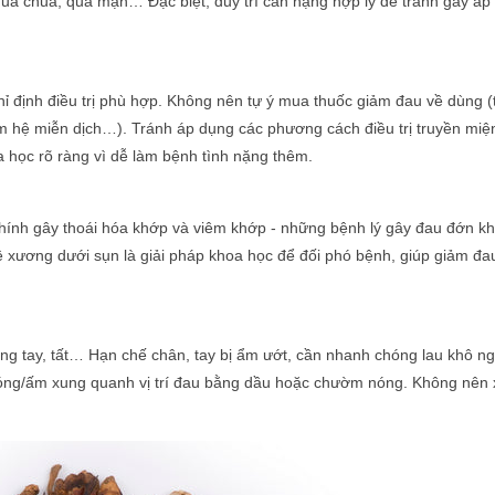
 quá chua, quá mặn… Đặc biệt, duy trì cân nặng hợp lý để tránh gây áp
ỉ định điều trị phù hợp. Không nên tự ý mua thuốc giảm đau về dùng 
ảm hệ miễn dịch…). Tránh áp dụng các phương cách điều trị truyền miệ
học rõ ràng vì dễ làm bệnh tình nặng thêm.
nh gây thoái hóa khớp và viêm khớp - những bệnh lý gây đau đớn khi 
ệ xương dưới sụn là giải pháp khoa học để đối phó bệnh, giúp giảm đ
ăng tay, tất… Hạn chế chân, tay bị ẩm ướt, cần nhanh chóng lau khô ng
nóng/ấm xung quanh vị trí đau bằng dầu hoặc chườm nóng. Không nên