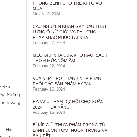
PHÒNG BỆNH CHO TRẺ KHI GIAO
MÙA
March 12, 2024
CÁC NGUYÊN NHÂN GÂY ĐAU THẮT
LƯNG Ở NỮ GIỚI VÀ PHƯƠNG
PHÁP KHẮC PHỤC TẠI NHÀ
February 27, 2024
MẸO GIỮ NHÀ CỬA KHÔ RÁO, SẠCH
THƠM MÙA NỒM ẨM
February 22, 2024
VUA NỆM TRỞ THÀNH NHÀ PHÂN
PHỐI CÁC SẢN PHẨM HAPAKU
, đau
February 16, 2024
hớp. Những
HAPAKU THAM DỰ HỘI CHỢ XUÂN
 tránh bóng
2024 TP ĐÀ NẴNG
February 15, 2024
BÍ KÍP GIỮ THỰC PHẨM TRONG TỦ
oăn… Hạn
LẠNH LUÔN TƯƠI NGON TRONG VÀ
SAU TẾT