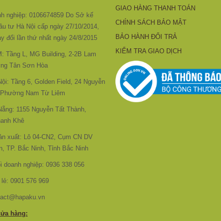
GIAO HÀNG THANH TOÁN
h nghiệp: 0106674859 Do Sở kế
CHÍNH SÁCH BẢO MẬT
ầu tư Hà Nội cấp ngày 27/10/2014,
BẢO HÀNH ĐỔI TRẢ
y đổi lần thứ nhất ngày 24/8/2015
KIỂM TRA GIAO DỊCH
 Tầng L, MG Building, 2-2B Lam
ng Tân Sơn Hòa
i: Tầng 6, Golden Field, 24 Nguyễn
 Phường Nam Từ Liêm
ẵng: 1155 Nguyễn Tất Thành,
anh Khê
ản xuất: Lô 04-CN2, Cụm CN DV
, TP. Bắc Ninh, Tỉnh Bắc Ninh
ối doanh nghiệp: 0936 338 056
 lẻ: 0901 576 969
tact@hapaku.vn
cửa hàng: