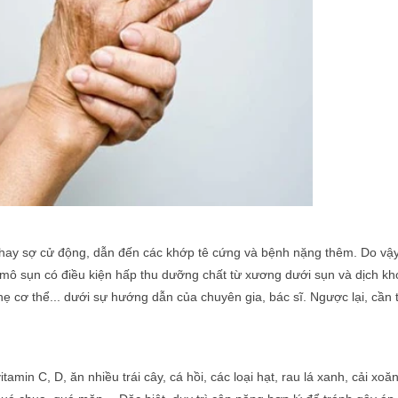
hay sợ cử động, dẫn đến các khớp tê cứng và bệnh nặng thêm. Do vậy
mô sụn có điều kiện hấp thu dưỡng chất từ xương dưới sụn và dịch k
ẹ cơ thể... dưới sự hướng dẫn của chuyên gia, bác sĩ. Ngược lại, cần
tamin C, D, ăn nhiều trái cây, cá hồi, các loại hạt, rau lá xanh, cải x