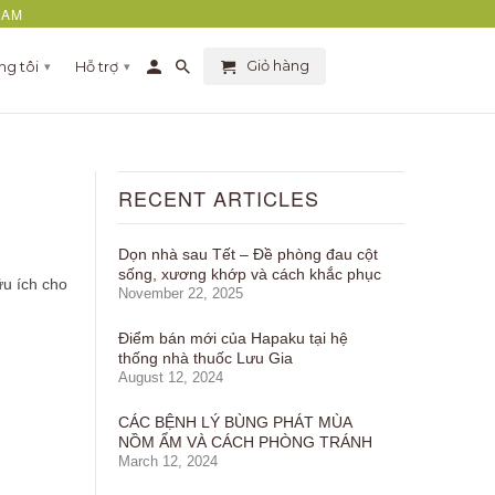
NAM
Giỏ hàng
ng tôi
Hỗ trợ
▾
▾
RECENT ARTICLES
Dọn nhà sau Tết – Đề phòng đau cột
sống, xương khớp và cách khắc phục
u ích cho
November 22, 2025
Điểm bán mới của Hapaku tại hệ
thống nhà thuốc Lưu Gia
August 12, 2024
CÁC BỆNH LÝ BÙNG PHÁT MÙA
NỒM ẨM VÀ CÁCH PHÒNG TRÁNH
March 12, 2024