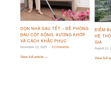
DỌN NHÀ SAU TẾT – ĐỀ PHÒNG
ĐIỂM B
ĐAU CỘT SỐNG, XƯƠNG KHỚP
HỆ TH
VÀ CÁCH KHẮC PHỤC
GIA
November 22, 2025
0 Comments
August 12, 
View full article →
View full a