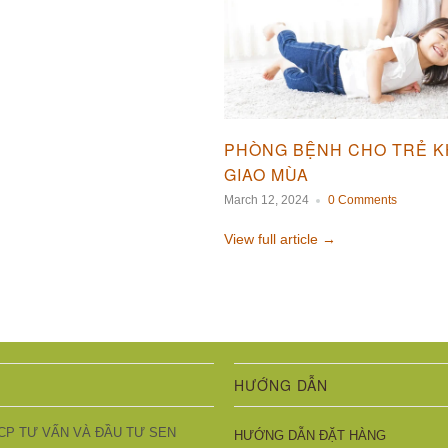
PHÒNG BỆNH CHO TRẺ K
GIAO MÙA
March 12, 2024
0 Comments
View full article →
HƯỚNG DẪN
CP TƯ VẤN VÀ ĐẦU TƯ SEN
HƯỚNG DẪN ĐẶT HÀNG