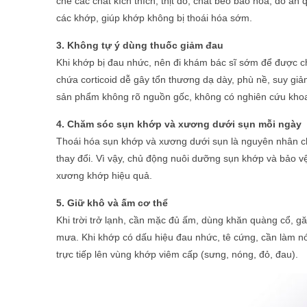
chế các chất kích thích, thịt đỏ, chất béo bão hòa, đồ ăn
các khớp, giúp khớp không bị thoái hóa sớm.
3. Không tự ý dùng thuốc giảm đau
Khi khớp bị đau nhức, nên đi khám bác sĩ sớm để được ch
chứa corticoid dễ gây tổn thương dạ dày, phù nề, suy gi
sản phẩm không rõ nguồn gốc, không có nghiên cứu khoa 
4. Chăm sóc sụn khớp và xương dưới sụn mỗi ngày
Thoái hóa sụn khớp và xương dưới sụn là nguyên nhân chí
thay đổi. Vì vậy, chủ động nuôi dưỡng sụn khớp và bảo v
xương khớp hiệu quả.
5. Giữ khô và ấm cơ thể
Khi trời trở lạnh, cần mặc đủ ấm, dùng khăn quàng cổ, g
mưa. Khi khớ
p có dấu hiệu đau nhức, tê cứng, cần làm 
trực tiếp lên vùng khớp viêm cấp (sưng, nóng, đỏ, đau).