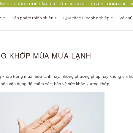
ĂM SÓC SỨC KHOẺ SẮC ĐẸP TỪ THẢO MỘC TRUYỀN THỐNG VIỆT 
ợc
Sản phẩm thiên nhiên
Quà tặng Doanh nghiệp
Về chú
▾
▾
▾
NG KHỚP MÙA MƯA LẠNH
ng khớp trong mùa mưa lạnh này, những phương pháp này không chỉ hữ
g nên vận dụng để chăm sóc, bảo vệ sức khỏe xương khớp.