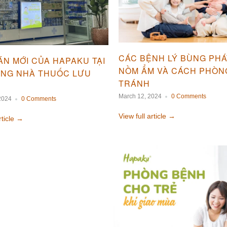
CÁC BỆNH LÝ BÙNG PHÁ
ÁN MỚI CỦA HAPAKU TẠI
NỒM ẨM VÀ CÁCH PHÒN
ỐNG NHÀ THUỐC LƯU
TRÁNH
March 12, 2024
0 Comments
2024
0 Comments
View full article →
rticle →