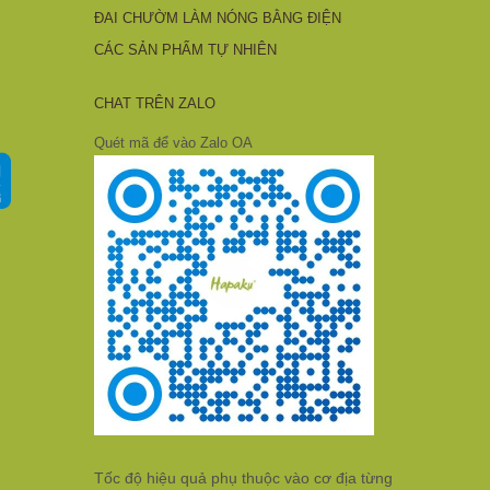
ĐAI CHƯỜM LÀM NÓNG BẰNG ĐIỆN
CÁC SẢN PHẨM TỰ NHIÊN
CHAT TRÊN ZALO
Quét mã để vào Zalo OA
Tốc độ hiệu quả phụ thuộc vào cơ địa từng