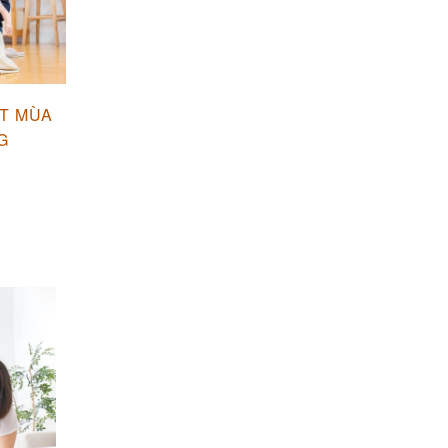
T MÙA
G