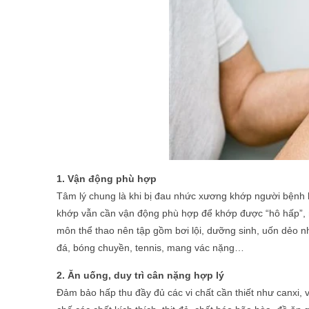
1. Vận động phù hợp
Tâm lý chung là khi bị đau nhức xương khớp người bệnh 
khớp vẫn cần vận động phù hợp để khớp được “hô hấp”, 
môn thể thao nên tập gồm bơi lội, dưỡng sinh, uốn dẻo nh
đá, bóng chuyền, tennis, mang vác nặng…
2. Ăn uống, duy trì cân nặng hợp lý
Đảm bảo hấp thu đầy đủ các vi chất cần thiết như canxi, vi