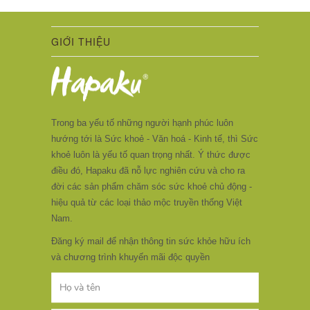
GIỚI THIỆU
Trong ba yếu tố những người hạnh phúc luôn
hướng tới là Sức khoẻ - Văn hoá - Kinh tế, thì Sức
khoẻ luôn là yếu tố quan trọng nhất. Ý thức được
điều đó, Hapaku đã nỗ lực nghiên cứu và cho ra
đời các sản phẩm chăm sóc sức khoẻ chủ động -
hiệu quả từ các loại thảo mộc truyền thống Việt
Nam.
Đăng ký mail để nhận thông tin sức khỏe hữu ích
và chương trình khuyến mãi độc quyền