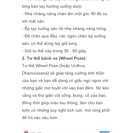
lòng bàn tay hướng xuống dưới.
- Nhẹ nhàng nâng chân lên một góc 90 độ so
với mặt sàn.
- Ép tay xuống sàn rồi nhẹ nhàng nâng hông.
- Để chân qua đầu, các ngón chân ép xuống
sàn, có thể dùng tay giữ lưng.
- Giữ tư thế này trong 30 - 60 giây.
2. Tư thế bánh xe (Wheel Pose)
Tư thế Wheel Pose (hoặc Urdhva
Dhanurasana) sẽ giúp tăng cường tinh thần
của bạn và bạn dễ dàng có giấc ngủ ngon với
những giấc mơ tuyệt vời vào ban đêm. Nó kéo
căng và thư giãn cột sống, bụng, cổ của bạn,
đồng thời giúp máu lưu thông, làm cho bạn
luôn có những suy nghĩ tích cực, mở rộng phổi
để hít vào sâu hơn.