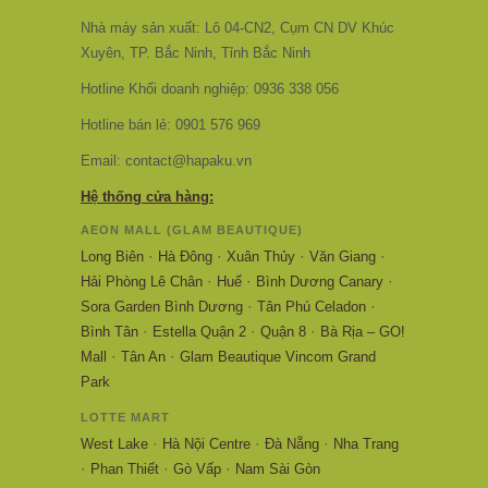
Nhà máy sản xuất: Lô 04-CN2, Cụm CN DV Khúc
Xuyên, TP. Bắc Ninh, Tỉnh Bắc Ninh
Hotline Khối doanh nghiệp: 0936 338 056
Hotline bán lẻ: 0901 576 969
Email: contact@hapaku.vn
Hệ thống cửa hàng:
AEON MALL (GLAM BEAUTIQUE)
·
·
·
·
Long Biên
Hà Đông
Xuân Thủy
Văn Giang
·
·
·
Hải Phòng Lê Chân
Huế
Bình Dương Canary
·
·
Sora Garden Bình Dương
Tân Phú Celadon
·
·
·
Bình Tân
Estella Quận 2
Quận 8
Bà Rịa – GO!
·
·
Mall
Tân An
Glam Beautique Vincom Grand
Park
LOTTE MART
·
·
·
West Lake
Hà Nội Centre
Đà Nẵng
Nha Trang
·
·
·
Phan Thiết
Gò Vấp
Nam Sài Gòn