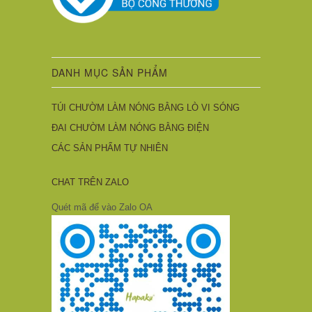
DANH MỤC SẢN PHẨM
TÚI CHƯỜM LÀM NÓNG BẰNG LÒ VI SÓNG
ĐAI CHƯỜM LÀM NÓNG BẰNG ĐIỆN
CÁC SẢN PHẨM TỰ NHIÊN
CHAT TRÊN ZALO
Quét mã để vào Zalo OA