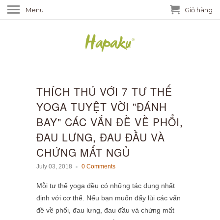
Menu
Giỏ hàng
THÍCH THÚ VỚI 7 TƯ THẾ
YOGA TUYỆT VỜI "ĐÁNH
BAY" CÁC VẤN ĐỀ VỀ PHỔI,
ĐAU LƯNG, ĐAU ĐẦU VÀ
CHỨNG MẤT NGỦ
July 03, 2018
0 Comments
Mỗi tư thế yoga đều có những tác dụng nhất
định với cơ thể. Nếu bạn muốn đẩy lùi các vấn
đề về phổi, đau lưng, đau đầu và chứng mất