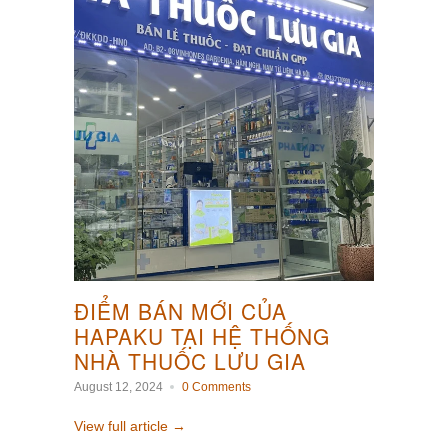
ĐIỂM BÁN MỚI CỦA
HAPAKU TẠI HỆ THỐNG
NHÀ THUỐC LƯU GIA
August 12, 2024
0 Comments
View full article →