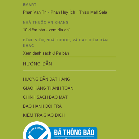
EMART
·
·
Phan Văn Trị
Phan Huy Ích
Thiso Mall Sala
NHÀ THUỐC AN KHANG
10 điểm bán - xem địa chỉ
BỆNH VIỆN, NHÀ THUỐC, VÀ CÁC ĐIỂM BÁN
KHÁC
Xem danh sách điểm bán
HƯỚNG DẪN
HƯỚNG DẪN ĐẶT HÀNG
GIAO HÀNG THANH TOÁN
CHÍNH SÁCH BẢO MẬT
BẢO HÀNH ĐỔI TRẢ
KIỂM TRA GIAO DỊCH