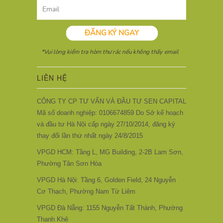
LIÊN HỆ
CÔNG TY CP TƯ VẤN VÀ ĐẦU TƯ SEN CAPITAL
Mã số doanh nghiệp: 0106674859 Do Sở kế hoạch
và đầu tư Hà Nội cấp ngày 27/10/2014, đăng ký
thay đổi lần thứ nhất ngày 24/8/2015
VPGD HCM: Tầng L, MG Building, 2-2B Lam Sơn,
Phường Tân Sơn Hòa
VPGD Hà Nội: Tầng 6, Golden Field, 24 Nguyễn
Cơ Thạch, Phường Nam Từ Liêm
VPGD Đà Nẵng: 1155 Nguyễn Tất Thành, Phường
Thanh Khê