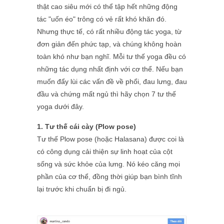
thật cao siêu mới có thể tập hết những động
tác "uốn éo" trông có vẻ rất khó khăn đó.
Nhưng thực tế, có rất nhiều động tác yoga, từ
đơn giản đến phức tạp, và chúng không hoàn
toàn khó như bạn nghĩ. Mỗi tư thế yoga đều có
những tác dụng nhất định với cơ thể. Nếu bạn
muốn đẩy lùi các vấn đề về phổi, đau lưng, đau
đầu và chứng mất ngủ thì hãy chọn 7 tư thế
yoga dưới đây.
1. Tư thế cái cày (Plow pose)
Tư thế Plow pose (hoặc Halasana) được coi là
có công dụng cải thiện sự linh hoạt của cột
sống và sức khỏe của lưng. Nó kéo căng mọi
phần của cơ thể, đồng thời giúp bạn bình tĩnh
lại trước khi chuẩn bị đi ngủ.