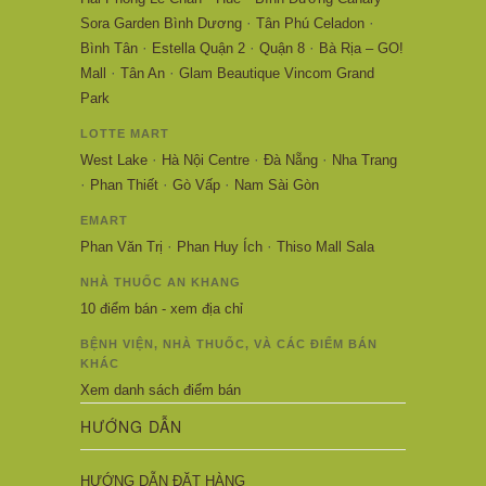
·
·
Sora Garden Bình Dương
Tân Phú Celadon
·
·
·
Bình Tân
Estella Quận 2
Quận 8
Bà Rịa – GO!
·
·
Mall
Tân An
Glam Beautique Vincom Grand
Park
LOTTE MART
·
·
·
West Lake
Hà Nội Centre
Đà Nẵng
Nha Trang
·
·
·
Phan Thiết
Gò Vấp
Nam Sài Gòn
EMART
·
·
Phan Văn Trị
Phan Huy Ích
Thiso Mall Sala
NHÀ THUỐC AN KHANG
10 điểm bán - xem địa chỉ
BỆNH VIỆN, NHÀ THUỐC, VÀ CÁC ĐIỂM BÁN
KHÁC
Xem danh sách điểm bán
HƯỚNG DẪN
HƯỚNG DẪN ĐẶT HÀNG