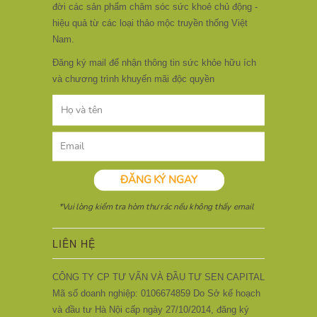
đời các sản phẩm chăm sóc sức khoẻ chủ động -
hiệu quả từ các loại thảo mộc truyền thống Việt
Nam.
Đăng ký mail để nhận thông tin sức khỏe hữu ích
và chương trình khuyến mãi độc quyền
LIÊN HỆ
CÔNG TY CP TƯ VẤN VÀ ĐẦU TƯ SEN CAPITAL
Mã số doanh nghiệp: 0106674859 Do Sở kế hoạch
và đầu tư Hà Nội cấp ngày 27/10/2014, đăng ký