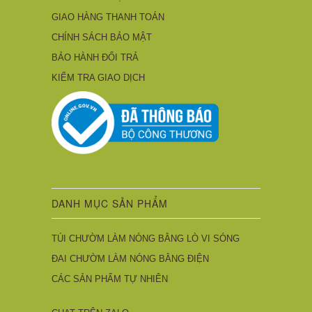
GIAO HÀNG THANH TOÁN
CHÍNH SÁCH BẢO MẬT
BẢO HÀNH ĐỔI TRẢ
KIỂM TRA GIAO DỊCH
DANH MỤC SẢN PHẨM
TÚI CHƯỜM LÀM NÓNG BẰNG LÒ VI SÓNG
ĐAI CHƯỜM LÀM NÓNG BẰNG ĐIỆN
CÁC SẢN PHẨM TỰ NHIÊN