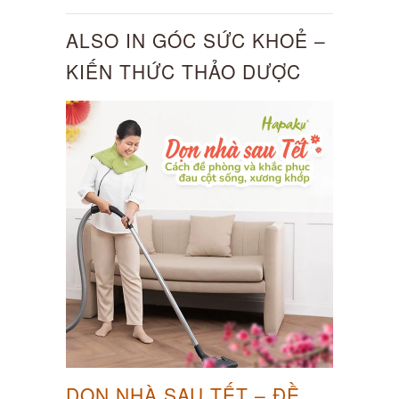
ALSO IN GÓC SỨC KHOẺ –
KIẾN THỨC THẢO DƯỢC
DỌN NHÀ SAU TẾT – ĐỀ