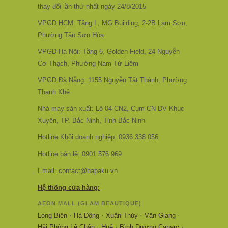
thay đổi lần thứ nhất ngày 24/8/2015
VPGD HCM: Tầng L, MG Building, 2-2B Lam Sơn,
Phường Tân Sơn Hòa
VPGD Hà Nội: Tầng 6, Golden Field, 24 Nguyễn
Cơ Thạch, Phường Nam Từ Liêm
VPGD Đà Nẵng: 1155 Nguyễn Tất Thành, Phường
Thanh Khê
Nhà máy sản xuất: Lô 04-CN2, Cụm CN DV Khúc
Xuyên, TP. Bắc Ninh, Tỉnh Bắc Ninh
Hotline Khối doanh nghiệp: 0936 338 056
Hotline bán lẻ: 0901 576 969
Email: contact@hapaku.vn
Hệ thống cửa hàng:
AEON MALL (GLAM BEAUTIQUE)
·
·
·
·
Long Biên
Hà Đông
Xuân Thủy
Văn Giang
·
·
·
Hải Phòng Lê Chân
Huế
Bình Dương Canary