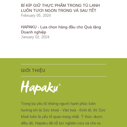
BÍ KÍP GIỮ THỰC PHẨM TRONG TỦ LẠNH
LUÔN TƯƠI NGON TRONG VÀ SAU TẾT
February 05, 2024
HAPAKU - Lựa chọn hàng đầu cho Quà tặng
Doanh nghiệp
January 02, 2024
GIỚI THIỆU
Trong ba yếu tố những người hạnh phúc luôn
hướng tới là Sức khoẻ - Văn hoá - Kinh tế, thì Sức
khoẻ luôn là yếu tố quan trọng nhất. Ý thức được
điều đó, Hapaku đã nỗ lực nghiên cứu và cho ra