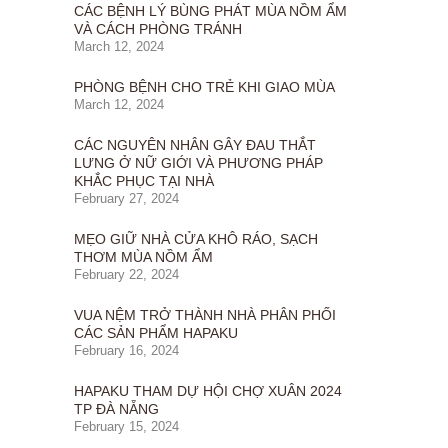
CÁC BỆNH LÝ BÙNG PHÁT MÙA NỒM ẨM
VÀ CÁCH PHÒNG TRÁNH
March 12, 2024
PHÒNG BỆNH CHO TRẺ KHI GIAO MÙA
March 12, 2024
CÁC NGUYÊN NHÂN GÂY ĐAU THẮT
LƯNG Ở NỮ GIỚI VÀ PHƯƠNG PHÁP
KHẮC PHỤC TẠI NHÀ
February 27, 2024
MẸO GIỮ NHÀ CỬA KHÔ RÁO, SẠCH
THƠM MÙA NỒM ẨM
February 22, 2024
VUA NỆM TRỞ THÀNH NHÀ PHÂN PHỐI
CÁC SẢN PHẨM HAPAKU
February 16, 2024
HAPAKU THAM DỰ HỘI CHỢ XUÂN 2024
TP ĐÀ NẴNG
February 15, 2024