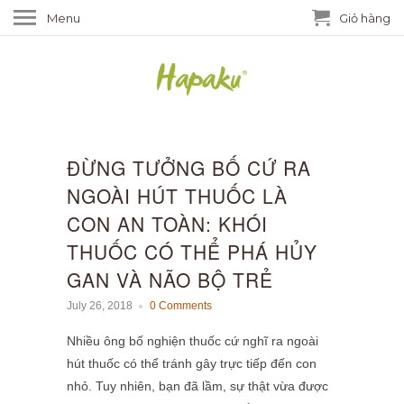
Menu
Giỏ hàng
ĐỪNG TƯỞNG BỐ CỨ RA
NGOÀI HÚT THUỐC LÀ
CON AN TOÀN: KHÓI
THUỐC CÓ THỂ PHÁ HỦY
GAN VÀ NÃO BỘ TRẺ
July 26, 2018
0 Comments
Nhiều ông bố nghiện thuốc cứ nghĩ ra ngoài
hút thuốc có thể tránh gây trực tiếp đến con
nhỏ. Tuy nhiên, bạn đã lầm, sự thật vừa được