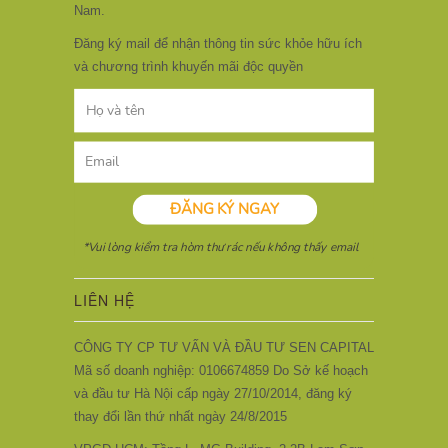
Nam.
Đăng ký mail để nhận thông tin sức khỏe hữu ích
và chương trình khuyến mãi độc quyền
LIÊN HỆ
CÔNG TY CP TƯ VẤN VÀ ĐẦU TƯ SEN CAPITAL
Mã số doanh nghiệp: 0106674859 Do Sở kế hoạch
và đầu tư Hà Nội cấp ngày 27/10/2014, đăng ký
thay đổi lần thứ nhất ngày 24/8/2015