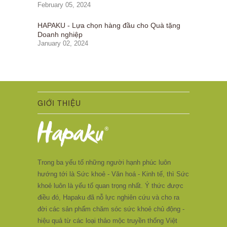
February 05, 2024
HAPAKU - Lựa chọn hàng đầu cho Quà tặng
Doanh nghiệp
January 02, 2024
GIỚI THIỆU
Trong ba yếu tố những người hạnh phúc luôn
hướng tới là Sức khoẻ - Văn hoá - Kinh tế, thì Sức
khoẻ luôn là yếu tố quan trọng nhất. Ý thức được
điều đó, Hapaku đã nỗ lực nghiên cứu và cho ra
đời các sản phẩm chăm sóc sức khoẻ chủ động -
hiệu quả từ các loại thảo mộc truyền thống Việt