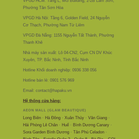
VPGD HCM: Tầng L, MG Building, 2-2B Lam Sơn,
Phường Tân Sơn Hòa
VPGD Hà Nội: Tầng 6, Golden Field, 24 Nguyễn
Cơ Thạch, Phường Nam Từ Liêm
VPGD Đà Nẵng: 1155 Nguyễn Tất Thành, Phường
Thanh Khê
Nhà máy sản xuất: Lô 04-CN2, Cụm CN DV Khúc
Xuyên, TP. Bắc Ninh, Tỉnh Bắc Ninh
Hotline Khối doanh nghiệp: 0936 338 056
Hotline bán lẻ: 0901 576 969
Email: contact@hapaku.vn
Hệ thống cửa hàng:
AEON MALL (GLAM BEAUTIQUE)
·
·
·
·
Long Biên
Hà Đông
Xuân Thủy
Văn Giang
·
·
·
Hải Phòng Lê Chân
Huế
Bình Dương Canary
·
·
Sora Garden Bình Dương
Tân Phú Celadon
·
·
·