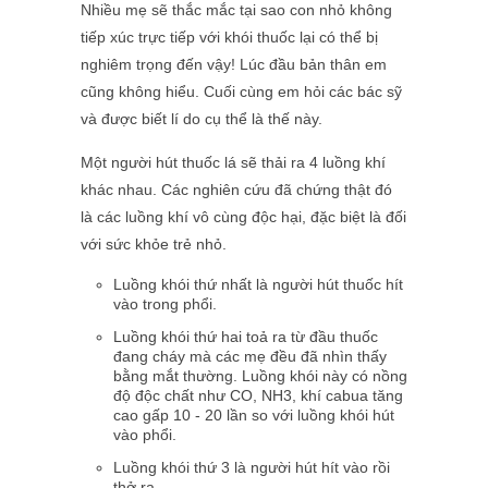
Nhiều mẹ sẽ thắc mắc tại sao con nhỏ không
tiếp xúc trực tiếp với khói thuốc lại có thể bị
nghiêm trọng đến vậy! Lúc đầu bản thân em
cũng không hiểu. Cuối cùng em hỏi các bác sỹ
và được biết lí do cụ thể là thế này.
Một người hút thuốc lá sẽ thải ra 4 luồng khí
khác nhau. Các nghiên cứu đã chứng thật đó
là các luồng khí vô cùng độc hại, đặc biệt là đối
với sức khỏe trẻ nhỏ.
Luồng khói thứ nhất là người hút thuốc hít
vào trong phổi.
Luồng khói thứ hai toả ra từ đầu thuốc
đang cháy mà các mẹ đều đã nhìn thấy
bằng mắt thường. Luồng khói này có nồng
độ độc chất như CO, NH3, khí cabua tăng
cao gấp 10 - 20 lần so với luồng khói hút
vào phổi.
Luồng khói thứ 3 là người hút hít vào rồi
thở ra