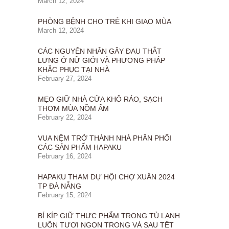
March 12, 2024
PHÒNG BỆNH CHO TRẺ KHI GIAO MÙA
March 12, 2024
CÁC NGUYÊN NHÂN GÂY ĐAU THẮT
LƯNG Ở NỮ GIỚI VÀ PHƯƠNG PHÁP
KHẮC PHỤC TẠI NHÀ
February 27, 2024
MẸO GIỮ NHÀ CỬA KHÔ RÁO, SẠCH
THƠM MÙA NỒM ẨM
February 22, 2024
VUA NỆM TRỞ THÀNH NHÀ PHÂN PHỐI
CÁC SẢN PHẨM HAPAKU
February 16, 2024
HAPAKU THAM DỰ HỘI CHỢ XUÂN 2024
TP ĐÀ NẴNG
February 15, 2024
BÍ KÍP GIỮ THỰC PHẨM TRONG TỦ LẠNH
LUÔN TƯƠI NGON TRONG VÀ SAU TẾT