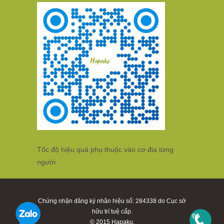
Tốc độ hiệu quả phụ thuộc vào cơ địa từng
người.
Chứng nhận đăng ký nhãn hiệu số: 284338 do Cục sở
hữu trí tuệ cấp.
© 2015
Hapaku
.