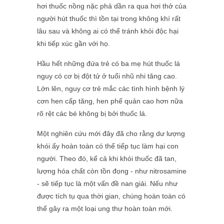
hơi thuốc nồng nặc phả dần ra qua hơi thở của
người hút thuốc thì tồn tại trong không khí rất
lâu sau và không ai có thể tránh khỏi độc hại
khi tiếp xúc gần với họ.
Hầu hết những đứa trẻ có ba mẹ hút thuốc lá
nguy có cơ bị đột tử ở tuổi nhũ nhi tăng cao.
Lớn lên, nguy cơ trẻ mắc các tình hình bệnh lý
cơn hen cấp tăng, hen phế quản cao hơn nữa
rõ rệt các bé không bị bởi thuốc lá.
Một nghiên cứu mới đây đã cho rằng dư lượng
khói ấy hoàn toàn có thể tiếp tục làm hại con
người. Theo đó, kể cả khi khói thuốc đã tan,
lượng hóa chất còn tồn đọng - như nitrosamine
- sẽ tiếp tục là một vấn đề nan giải. Nếu như
được tích tụ qua thời gian, chúng hoàn toàn có
thể gây ra một loại ung thư hoàn toàn mới.