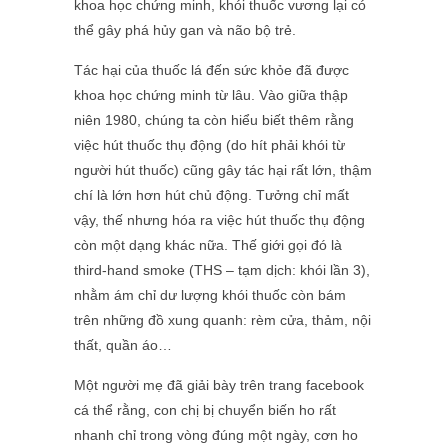
khoa học chứng minh, khói thuốc vương lại có
thể gây phá hủy gan và não bộ trẻ.
Tác hại của thuốc lá đến sức khỏe đã được
khoa học chứng minh từ lâu. Vào giữa thập
niên 1980, chúng ta còn hiểu biết thêm rằng
việc hút thuốc thụ động (do hít phải khói từ
người hút thuốc) cũng gây tác hại rất lớn, thậm
chí là lớn hơn hút chủ động. Tưởng chỉ mất
vậy, thế nhưng hóa ra việc hút thuốc thụ động
còn một dạng khác nữa. Thế giới gọi đó là
third-hand smoke (THS – tạm dịch: khói lần 3),
nhằm ám chỉ dư lượng khói thuốc còn bám
trên những đồ xung quanh: rèm cửa, thảm, nội
thất, quần áo…
Một người mẹ đã giải bày trên trang facebook
cá thể rằng, con chị bị chuyển biến ho rất
nhanh chỉ trong vòng đúng một ngày, cơn ho