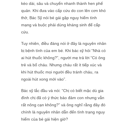
kéo dài, sâu và chuyển nhanh thành hen phế
quản. Khi đưa vào cấp cứu do con lên cơn khó
thở, Bác Sỹ nói bé gái gặp nguy hiểm tính
mạng và buộc phải dùng kháng sinh để cấp
cứu.
Tuy nhiên, điều đáng nói ở đây là nguyên nhân
bị bệnh tình của em bé. Khi bác sỹ hỏi “Nhà có
ai hút thuốc không?”, người mẹ trả lời “Có ông
trẻ và bố cháu. Nhưng cháu rất ít tiếp xúc và
khi hút thuốc mọi người đều tránh cháu, ra
ngoài hút xong mới vào”.
Bác sỹ lắc đầu và nói: “Chị có biết mặc dù gia
đình chị đã có ý thức bảo đảm con nhưng vẫn
rất nông cạn không?” và ông nghĩ rằng đây đó
chính là nguyên nhân dẫn đến tình trạng nguy
hiểm của bé gái hiện giờ?