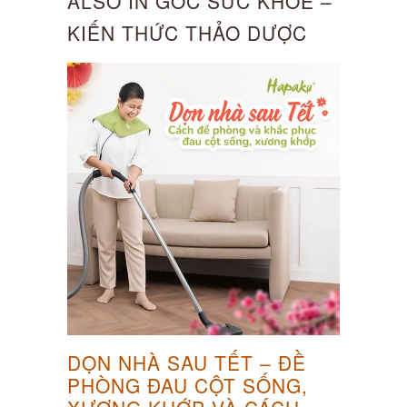
ALSO IN GÓC SỨC KHOẺ –
KIẾN THỨC THẢO DƯỢC
DỌN NHÀ SAU TẾT – ĐỀ
PHÒNG ĐAU CỘT SỐNG,