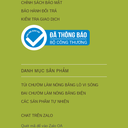
CHÍNH SÁCH BẢO MẬT
BẢO HÀNH ĐỔI TRẢ
KIỂM TRA GIAO DỊCH
DANH MỤC SẢN PHẨM
TÚI CHƯỜM LÀM NÓNG BẰNG LÒ VI SÓNG
ĐAI CHƯỜM LÀM NÓNG BẰNG ĐIỆN
CÁC SẢN PHẨM TỰ NHIÊN
CHAT TRÊN ZALO
Quét mã để vào Zalo OA