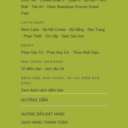
Bình Tân
Estella Quận 2
Quận 8
Bà Rịa – GO!
·
·
Mall
Tân An
Glam Beautique Vincom Grand
Park
LOTTE MART
·
·
·
West Lake
Hà Nội Centre
Đà Nẵng
Nha Trang
·
·
·
Phan Thiết
Gò Vấp
Nam Sài Gòn
EMART
·
·
Phan Văn Trị
Phan Huy Ích
Thiso Mall Sala
NHÀ THUỐC AN KHANG
10 điểm bán - xem địa chỉ
BỆNH VIỆN, NHÀ THUỐC, VÀ CÁC ĐIỂM BÁN
KHÁC
Xem danh sách điểm bán
HƯỚNG DẪN
HƯỚNG DẪN ĐẶT HÀNG
GIAO HÀNG THANH TOÁN