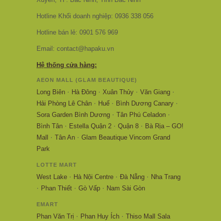
Hotline Khối doanh nghiệp: 0936 338 056
Hotline bán lẻ: 0901 576 969
Email: contact@hapaku.vn
Hệ thống cửa hàng:
AEON MALL (GLAM BEAUTIQUE)
·
·
·
·
Long Biên
Hà Đông
Xuân Thủy
Văn Giang
·
·
·
Hải Phòng Lê Chân
Huế
Bình Dương Canary
·
·
Sora Garden Bình Dương
Tân Phú Celadon
·
·
·
Bình Tân
Estella Quận 2
Quận 8
Bà Rịa – GO!
·
·
Mall
Tân An
Glam Beautique Vincom Grand
Park
LOTTE MART
·
·
·
West Lake
Hà Nội Centre
Đà Nẵng
Nha Trang
·
·
·
Phan Thiết
Gò Vấp
Nam Sài Gòn
EMART
·
·
Phan Văn Trị
Phan Huy Ích
Thiso Mall Sala