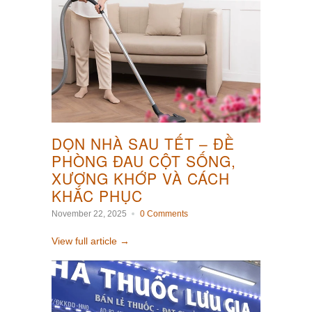
DỌN NHÀ SAU TẾT – ĐỀ
PHÒNG ĐAU CỘT SỐNG,
XƯƠNG KHỚP VÀ CÁCH
KHẮC PHỤC
November 22, 2025
0 Comments
View full article →