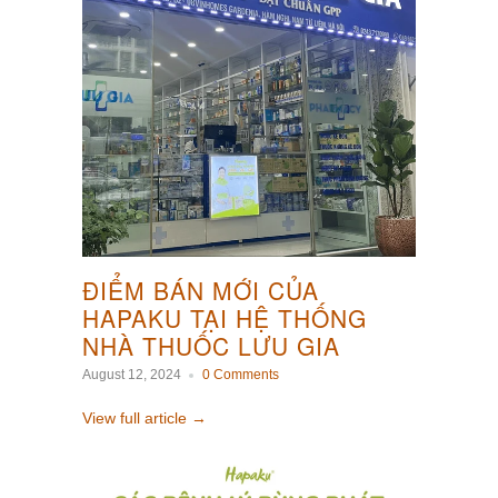
ĐIỂM BÁN MỚI CỦA
HAPAKU TẠI HỆ THỐNG
NHÀ THUỐC LƯU GIA
August 12, 2024
0 Comments
View full article →