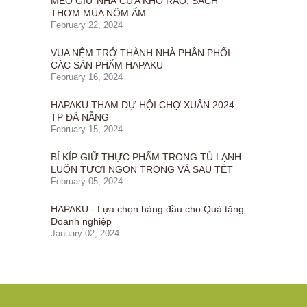
MẸO GIỮ NHÀ CỬA KHÔ RÁO, SẠCH
THƠM MÙA NỒM ẨM
February 22, 2024
VUA NỆM TRỞ THÀNH NHÀ PHÂN PHỐI
CÁC SẢN PHẨM HAPAKU
February 16, 2024
HAPAKU THAM DỰ HỘI CHỢ XUÂN 2024
TP ĐÀ NẴNG
February 15, 2024
BÍ KÍP GIỮ THỰC PHẨM TRONG TỦ LẠNH
LUÔN TƯƠI NGON TRONG VÀ SAU TẾT
February 05, 2024
HAPAKU - Lựa chọn hàng đầu cho Quà tặng
Doanh nghiệp
January 02, 2024