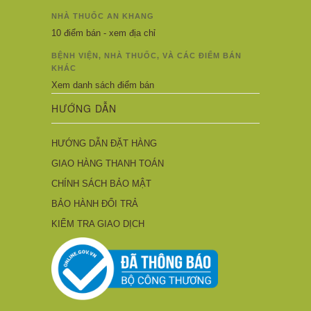
NHÀ THUỐC AN KHANG
10 điểm bán - xem địa chỉ
BỆNH VIỆN, NHÀ THUỐC, VÀ CÁC ĐIỂM BÁN
KHÁC
Xem danh sách điểm bán
HƯỚNG DẪN
HƯỚNG DẪN ĐẶT HÀNG
GIAO HÀNG THANH TOÁN
CHÍNH SÁCH BẢO MẬT
BẢO HÀNH ĐỔI TRẢ
KIỂM TRA GIAO DỊCH