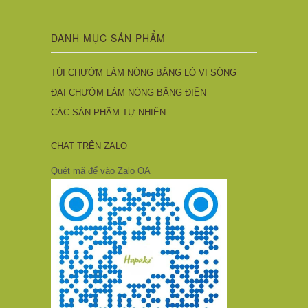
DANH MỤC SẢN PHẨM
TÚI CHƯỜM LÀM NÓNG BẰNG LÒ VI SÓNG
ĐAI CHƯỜM LÀM NÓNG BẰNG ĐIỆN
CÁC SẢN PHẨM TỰ NHIÊN
CHAT TRÊN ZALO
Quét mã để vào Zalo OA