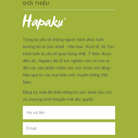
GIỚI THIỆU
Trong ba yếu tố những người hạnh phúc luôn
hướng tới là Sức khoẻ - Văn hoá - Kinh tế, thì Sức
khoẻ luôn là yếu tố quan trọng nhất. Ý thức được
điều đó, Hapaku đã nỗ lực nghiên cứu và cho ra
đời các sản phẩm chăm sóc sức khoẻ chủ động -
hiệu quả từ các loại thảo mộc truyền thống Việt
Nam.
Đăng ký mail để nhận thông tin sức khỏe hữu ích
và chương trình khuyến mãi độc quyền