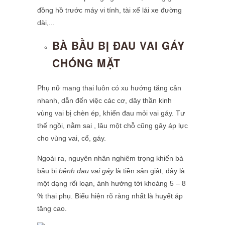
đồng hồ trước máy vi tính, tài xế lái xe đường
dài,...
BÀ BẦU BỊ ĐAU VAI GÁY
CHÓNG MẶT
Phụ nữ mang thai luôn có xu hướng tăng cân
nhanh, dẫn đến việc các cơ, dây thần kinh
vùng vai bị chèn ép, khiến đau mỏi vai gáy. Tư
thế ngồi, nằm sai , lâu một chỗ cũng gây áp lực
cho vùng vai, cổ, gáy.
Ngoài ra, nguyên nhân nghiêm trọng khiến bà
bầu bị
bệnh đau vai gáy
là tiền sản giật, đây là
một dạng rối loạn, ảnh hưởng tới khoảng 5 – 8
% thai phụ. Biểu hiện rõ ràng nhất là huyết áp
tăng cao.