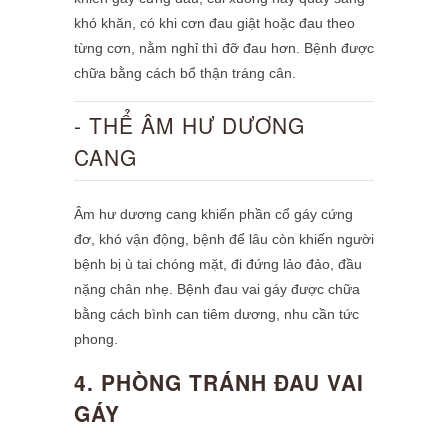
khó khăn, có khi cơn đau giật hoặc đau theo
từng cơn, nằm nghỉ thì đỡ đau hơn. Bệnh được
chữa bằng cách bổ thận tráng cân.
- THỂ ÂM HƯ DƯƠNG
CANG
Âm hư dương cang khiến phần cổ gáy cứng
đơ, khó vận động, bệnh để lâu còn khiến người
bệnh bị ù tai chóng mặt, đi đứng lảo đảo, đầu
nặng chân nhẹ. Bệnh đau vai gáy được chữa
bằng cách bình can tiêm dương, nhu cần tức
phong.
4. PHÒNG TRÁNH ĐAU VAI
GÁY