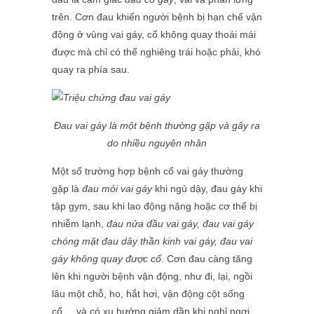
trên. Cơn đau khiến người bệnh bị hạn chế vận
động ở vùng vai gáy, cổ không quay thoái mái
được mà chỉ có thể nghiêng trái hoặc phải, khó
quay ra phía sau.
Đau vai gáy là một bệnh thường gặp và gây ra
do nhiều nguyên nhân
Một số trường hợp bệnh cổ vai gáy thường
gặp là
đau mỏi vai gáy
khi ngủ dậy, đau gáy khi
tập gym, sau khi lao động nặng hoặc cơ thể bị
nhiễm lạnh,
đau nửa đầu vai gáy, đau vai gáy
chóng mặt đau dây thần kinh vai gáy, đau vai
gáy không quay được cổ
. Cơn đau càng tăng
lên khi người bệnh vận động, như đi, lại, ngồi
lâu một chỗ, ho, hắt hơi, vận động cột sống
cổ,... và có xu hướng giảm dần khi nghỉ ngơi.