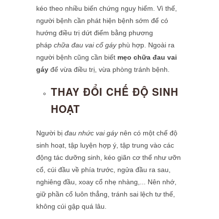
kéo theo nhiều biến chứng nguy hiểm. Vì thế,
người bệnh cần phát hiện bệnh sớm để có
hướng điều trị dứt điểm bằng phương
pháp
chữa đau vai cổ gáy
phù hợp. Ngoài ra
người bệnh cũng cần biết
mẹo chữa đau vai
gáy
để vừa điều trị, vừa phòng tránh bệnh.
THAY ĐỔI CHẾ ĐỘ SINH
HOẠT
Người bị
đau nhức vai gáy
nên có một chế độ
sinh hoạt, tập luyện hợp ý, tập trung vào các
động tác dưỡng sinh, kéo giãn cơ thể như ưỡn
cổ, cúi đầu về phía trước, ngửa đầu ra sau,
nghiêng đầu, xoay cổ nhẹ nhàng,... Nên nhớ,
giữ phần cổ luôn thẳng, tránh sai lệch tư thế,
không cúi gập quá lâu.