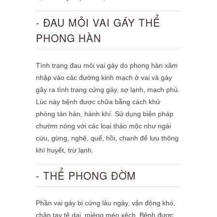
- ĐAU MỎI VAI GÁY THỂ
PHONG HÀN
Tình trạng đau mỏi vai gáy do phong hàn xâm
nhập vào các đường kinh mạch ở vai và gáy
gây ra tình trạng cứng gáy, sợ lạnh, mạch phù.
Lúc này bệnh được chữa bằng cách khử
phòng tán hàn, hành khí. Sử dụng biện pháp
chườm nóng với các loại thảo mộc như ngải
cứu, gừng, nghệ, quế, hồi, chanh để lưu thông
khí huyết, trừ lạnh.
- THỂ PHONG ĐỜM
Phần vai gáy bị cứng lâu ngày, vận động khó,
chân tay tê dại, miệng méo xệch. Bệnh được