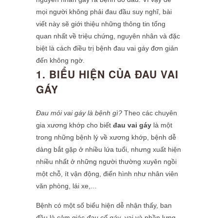
mọi người không phải đau đầu suy nghĩ, bài
viết này sẽ giới thiệu những thông tin tổng
quan nhất về triệu chứng, nguyên nhân và đặc
biệt là cách điều trị bệnh đau vai gáy đơn giản
đến không ngờ.
1. BIỂU HIỆN CỦA ĐAU VAI
GÁY
Đau mỏi vai gáy là bệnh gì?
Theo các chuyên
gia xương khớp cho biết
đau vai gáy
là một
trong những bệnh lý về xương khớp, bệnh dễ
dàng bắt gặp ở nhiều lứa tuổi, nhưng xuất hiện
nhiều nhất ở những người thường xuyên ngồi
một chỗ, ít vận động, điển hình như nhân viên
văn phòng, lái xe,...
Bệnh có một số biểu hiện dễ nhận thấy, ban
đầu là cảm giác
đau cổ gáy
, vai và phần lưng