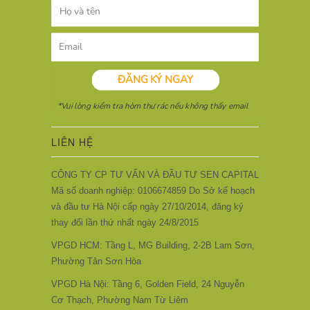
LIÊN HỆ
CÔNG TY CP TƯ VẤN VÀ ĐẦU TƯ SEN CAPITAL
Mã số doanh nghiệp: 0106674859 Do Sở kế hoạch
và đầu tư Hà Nội cấp ngày 27/10/2014, đăng ký
thay đổi lần thứ nhất ngày 24/8/2015
VPGD HCM: Tầng L, MG Building, 2-2B Lam Sơn,
Phường Tân Sơn Hòa
VPGD Hà Nội: Tầng 6, Golden Field, 24 Nguyễn
Cơ Thạch, Phường Nam Từ Liêm