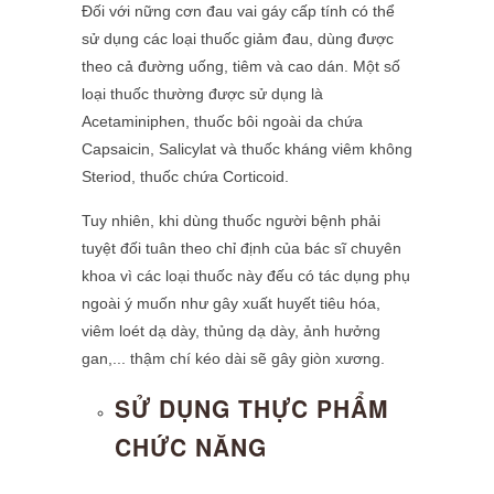
Đối với nững cơn đau vai gáy cấp tính có thể
sử dụng các loại thuốc giảm đau, dùng được
theo cả đường uống, tiêm và cao dán. Một số
loại thuốc thường được sử dụng là
Acetaminiphen, thuốc bôi ngoài da chứa
Capsaicin, Salicylat và thuốc kháng viêm không
Steriod, thuốc chứa Corticoid.
Tuy nhiên, khi dùng thuốc người bệnh phải
tuyệt đối tuân theo chỉ định của bác sĩ chuyên
khoa vì các loại thuốc này đếu có tác dụng phụ
ngoài ý muốn như gây xuất huyết tiêu hóa,
viêm loét dạ dày, thủng dạ dày, ảnh hưởng
gan,... thậm chí kéo dài sẽ gây giòn xương.
SỬ DỤNG THỰC PHẨM
CHỨC NĂNG