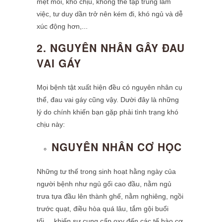
mệt mỏi, khó chịu, không thể tập trung làm
việc, tư duy dần trở nên kém đi, khó ngủ và dễ
xúc động hơn,...
2. NGUYÊN NHÂN GÂY ĐAU
VAI GÁY
Mọi bệnh tật xuất hiện đều có nguyên nhân cụ
thể, đau vai gáy cũng vậy. Dười đây là những
lý do chính khiến bạn gặp phải tình trạng khó
chịu này:
NGUYÊN NHÂN CƠ HỌC
Những tư thế trong sinh hoạt hằng ngày của
người bệnh như ngủ gối cao đầu, nằm ngủ
trưa tựa đầu lên thành ghế, nằm nghiêng, ngồi
trước quạt, điều hòa quá lâu, tắm gội buổi
tối,... khiến sự cung cấp oxy đến các tế bào cơ