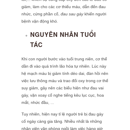
giảm, làm cho các cơ thiếu máu, dẫn đến đau
nhức, cứng phần cổ,
đau sau gáy
khiến người
bệnh vận động khó.
NGUYÊN NHÂN TUỔI
TÁC
Khi con người bước vào tuổi trung niên, cơ thể
dần đi vào quá trình lão hóa tự nhiên. Lúc này
hệ mạch máu bị giảm tính dẻo dai, đàn hồi nên
việc lưu thông máu và trao đổi oxy trong cơ thể
suy giảm, gây nên các biểu hiện như đau vai
gáy, vặn xoay cổ nghe tiếng kêu lục cục, hoa
mắt, nhức đầu, ...
Tuy nhiên, hiện nay tỉ lệ người trẻ bị đau gáy
cổ ngày càng gia tăng. Nhiều nhất là những
nhân viên văn phòng ngồi làm việc hàng giờ