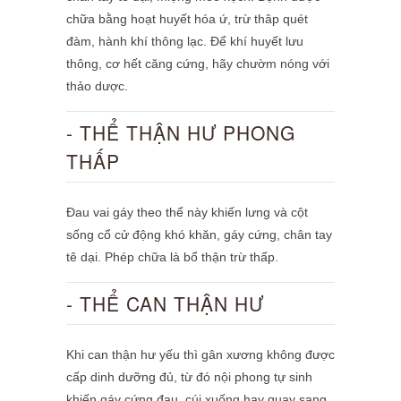
chữa bằng hoạt huyết hóa ứ, trừ thâp quét
đàm, hành khí thông lạc. Để khí huyết lưu
thông, cơ hết căng cứng, hãy chườm nóng với
thảo dược.
- THỂ THẬN HƯ PHONG
THẤP
Đau vai gáy theo thể này khiến lưng và cột
sống cổ cử động khó khăn, gáy cứng, chân tay
tê dại. Phép chữa là bổ thận trừ thấp.
- THỂ CAN THẬN HƯ
Khi can thận hư yếu thì gân xương không được
cấp dinh dưỡng đủ, từ đó nội phong tự sinh
khiến gáy cứng đau, cúi xuống hay quay sang