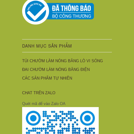
DANH MỤC SẢN PHẨM
TÚI CHƯỜM LÀM NÓNG BẰNG LÒ VI SÓNG
ĐAI CHƯỜM LÀM NÓNG BẰNG ĐIỆN
CÁC SẢN PHẨM TỰ NHIÊN
CHAT TRÊN ZALO
Quét mã để vào Zalo OA