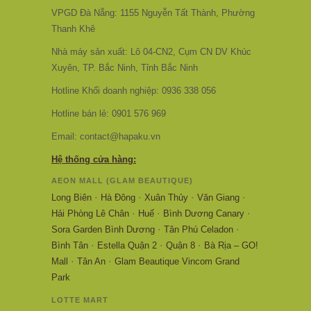
VPGD Đà Nẵng: 1155 Nguyễn Tất Thành, Phường
Thanh Khê
Nhà máy sản xuất: Lô 04-CN2, Cụm CN DV Khúc
Xuyên, TP. Bắc Ninh, Tỉnh Bắc Ninh
Hotline Khối doanh nghiệp: 0936 338 056
Hotline bán lẻ: 0901 576 969
Email: contact@hapaku.vn
Hệ thống cửa hàng:
AEON MALL (GLAM BEAUTIQUE)
·
·
·
·
Long Biên
Hà Đông
Xuân Thủy
Văn Giang
·
·
·
Hải Phòng Lê Chân
Huế
Bình Dương Canary
·
·
Sora Garden Bình Dương
Tân Phú Celadon
·
·
·
Bình Tân
Estella Quận 2
Quận 8
Bà Rịa – GO!
·
·
Mall
Tân An
Glam Beautique Vincom Grand
Park
LOTTE MART