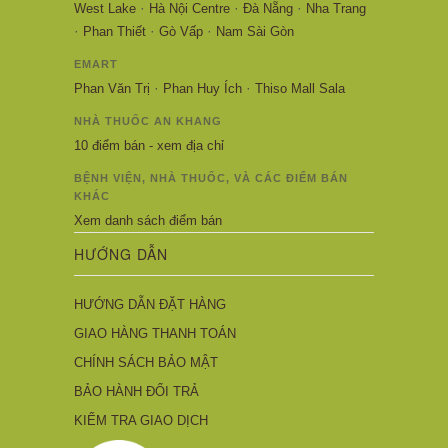
·
·
·
West Lake
Hà Nội Centre
Đà Nẵng
Nha Trang
·
·
·
Phan Thiết
Gò Vấp
Nam Sài Gòn
EMART
·
·
Phan Văn Trị
Phan Huy Ích
Thiso Mall Sala
NHÀ THUỐC AN KHANG
10 điểm bán - xem địa chỉ
BỆNH VIỆN, NHÀ THUỐC, VÀ CÁC ĐIỂM BÁN
KHÁC
Xem danh sách điểm bán
HƯỚNG DẪN
HƯỚNG DẪN ĐẶT HÀNG
GIAO HÀNG THANH TOÁN
CHÍNH SÁCH BẢO MẬT
BẢO HÀNH ĐỔI TRẢ
KIỂM TRA GIAO DỊCH