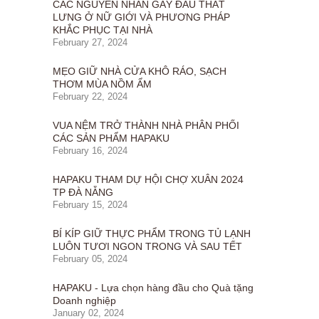
CÁC NGUYÊN NHÂN GÂY ĐAU THẮT
LƯNG Ở NỮ GIỚI VÀ PHƯƠNG PHÁP
KHẮC PHỤC TẠI NHÀ
February 27, 2024
MẸO GIỮ NHÀ CỬA KHÔ RÁO, SẠCH
THƠM MÙA NỒM ẨM
February 22, 2024
VUA NỆM TRỞ THÀNH NHÀ PHÂN PHỐI
CÁC SẢN PHẨM HAPAKU
February 16, 2024
HAPAKU THAM DỰ HỘI CHỢ XUÂN 2024
TP ĐÀ NẴNG
February 15, 2024
BÍ KÍP GIỮ THỰC PHẨM TRONG TỦ LẠNH
LUÔN TƯƠI NGON TRONG VÀ SAU TẾT
February 05, 2024
HAPAKU - Lựa chọn hàng đầu cho Quà tặng
Doanh nghiệp
January 02, 2024