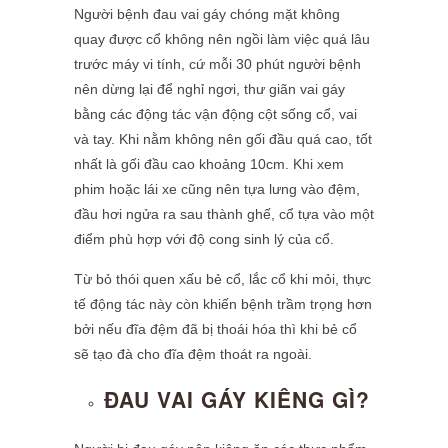
Người bệnh đau vai gáy chóng mặt không
quay được cổ không nên ngồi làm việc quá lâu
trước máy vi tính, cứ mỗi 30 phút người bệnh
nên dừng lại để nghỉ ngơi, thư giãn vai gáy
bằng các động tác vận động cột sống cổ, vai
và tay. Khi nằm không nên gối đầu quá cao, tốt
nhất là gối đầu cao khoảng 10cm. Khi xem
phim hoặc lái xe cũng nên tựa lưng vào đệm,
đầu hơi ngửa ra sau thành ghế, cổ tựa vào một
điểm phù hợp với độ cong sinh lý của cổ.
Từ bỏ thói quen xấu bẻ cổ, lắc cổ khi mỏi, thực
tế động tác này còn khiến bệnh trầm trọng hơn
bởi nếu đĩa đệm đã bị thoái hóa thì khi bẻ cổ
sẽ tạo đà cho đĩa đệm thoát ra ngoài.
ĐAU VAI GÁY KIÊNG GÌ?