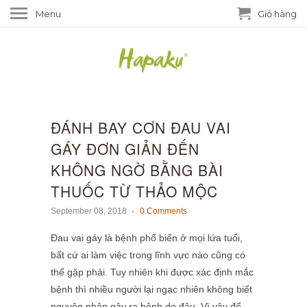
Menu
Giỏ hàng
ĐÁNH BAY CƠN ĐAU VAI
GÁY ĐƠN GIẢN ĐẾN
KHÔNG NGỜ BẰNG BÀI
THUỐC TỪ THẢO MỘC
September 08, 2018
0 Comments
Đau vai gáy là bệnh phổ biến ở mọi lứa tuổi,
bất cứ ai làm việc trong lĩnh vực nào cũng có
thể gặp phải. Tuy nhiên khi được xác định mắc
bệnh thì nhiều người lại ngạc nhiên không biết
nguyên nhân gây ra bệnh do đâu. Vì vậy để