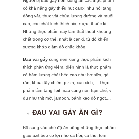
Người bị đau gáy nên kiêng ăn các thực phẩm
có khả năng gây thiếu hụt canxi như nội tạng
động vật, thực vật chứa lượng đường và muối
cao, các chất kích thích bia, rượu, thuốc lá,..
Những thực phẩm này làm thất thoát khoáng
chất trong cơ thể, nhất là canxi, từ đó khiến
xương khớp giảm độ chắc khỏe.
Đau vai gáy
cũng nên kiêng thực phẩm kích
thích phản ứng viêm, điển hình là thực phẩm
có hàm lượng chất béo cao như bơ sữa, gà
rán, khoai tây chiên, pizza, xúc xích,... Thực
phẩm lằm tăng lipit máu cũng nên hạn chế, ví
dụ như thịt mỡ, jambon, bánh kẹo độ ngọt,...
ĐAU VAI GÁY ĂN GÌ?
Bổ sung vào chế độ ăn uống những thực phẩm
giàu axit béo có lợi như cá hồi, cá thu, tôm,