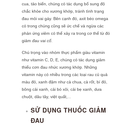
cua, tảo biển, chúng có tác dụng bổ sung độ
chắc khỏe cho xương khớp, tránh tình trạng
đau mỏi vai gáy. Bên cạnh đó, axit béo omega
có trong chúng cũng sẽ ức chế và ngừa các
phản ứng viêm có thể xảy ra trong cơ thể từ đó
giảm
đau vai cổ
.
Chú trọng vào nhóm thực phẩm giàu vitamin
như vitamin C, D, E, chúng có tác dụng giảm
thiểu cơn đau nhức xương khớp. Những
vitamin này có nhiều trong các loại rau củ quả
màu đỏ, xanh đậm như cà chua, cà rốt, bí đỏ,
bông cải xanh, cải bó xôi, cải bẹ xanh, dưa
chuột, dâu tây, việt quất,...
SỬ DỤNG THUỐC GIẢM
ĐAU