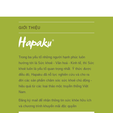
GIỚI THIỆU
Trong ba yếu tố những người hạnh phúc luôn
hướng tới là Sức khoẻ - Văn hoá - Kinh tế, thì Sức
khoẻ luôn là yếu tố quan trọng nhất. Ý thức được
điều đó, Hapaku đã nỗ lực nghiên cứu và cho ra
đời các sản phẩm chăm sóc sức khoẻ chủ động -
hiệu quả từ các loại thảo mộc truyền thống Việt
Nam.
Đăng ký mail để nhận thông tin sức khỏe hữu ích
và chương trình khuyến mãi độc quyền