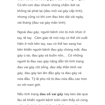
Có khi cơn đau nhanh chóng chấm dứt và
không tái phát lại (
đau mỏi vai gáy cấp
tính),
nhưng cũng có khi cơn đau kéo dài vài ngày,
vài tháng (đau vai gáy mãn tính).
Ngoài
đau gáy
, người bệnh còn bị mỏi nhức ở
tay, tê tay . Cảm giác tê mỏi này có thể chỉ xuất
hiện ở một bên tay, sau có thể lan sang hai
bên khiến người bệnh đau gáy chóng mặt, đau
gáy ù tai, đau gáy và buồn nôn,... Có những
người bị đau sau gáy nặng dẫn tới tình trạng
đau vai gáy cột sống,
đau dây thần kinh vai
gáy
, đau gáy lan lên đầu gây ra đau gáy và
nửa đầu. Tỷ lệ phụ nữ bị đau nửa đầu cao hơn
so với nam giới.
Nếu tình trạng
đau cổ vai gáy
này kéo dài quá
lâu sẽ khiến người bệnh luôn cảm thấy vô cùng