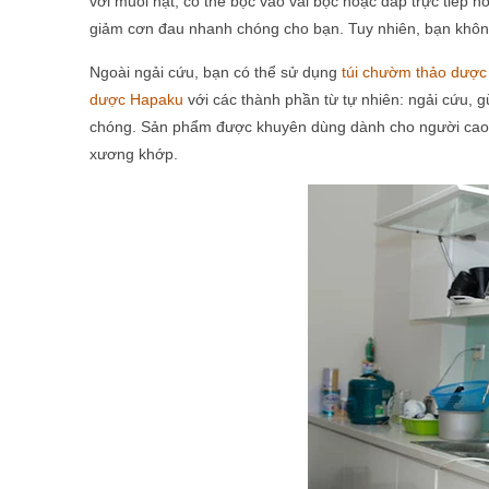
với muối hạt, có thể bọc vào vải bọc hoặc đắp trực tiếp h
giảm cơn đau nhanh chóng cho bạn. Tuy nhiên, bạn không 
Ngoài ngải cứu, bạn có thể sử dụng
túi chườm thảo dượ
dược Hapaku
với các thành phần từ tự nhiên: ngải cứu, 
chóng. Sản phẩm được khuyên dùng dành cho người cao 
xương khớp.