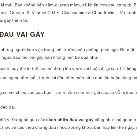
hoải mái. Bạn không nên nằm giường mềm, sẽ khiến cơn đau càng tệ. 
Canxi, Omega -3, Vitamin C-D-E, Clucosamine & Chondroitin… Và tránh
ai gáy thêm tệ.
ĐAU VAI GÁY
là những người làm việc trong môi trường văn phòng, phải ngồi lâu một 
g ngừa đau mỏi vai gáy bạn không nên bỏ qua như:
yên thay đổi tư thế, có thể đứng lên vươn vai hoặc đi lại sau 1-2 tiếng
hoại ngang tầm mắt, tránh cúi đầu nhìn màn hình quá lâu hoặc dùng bả
 so với chiều cao của bạn. Tránh nằm co mình, gối cao sẽ dễ bị đau m
dẻo dai.
n chú ý. Đừng bỏ qua các
cách chữa đau vai gáy
cũng như chủ quan t
 mắc về các triệu chứng đau nhức xương khớp, bạn hãy liên hệ ngay 