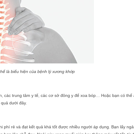
thể là biểu hiện của bệnh lý xương khớp
n, các trung tâm y tế, các cơ sở đông y để xoa bóp… Hoặc bạn có thể
u quả dưới đây.
i phí rẻ và đạt kết quả khá tốt được nhiều người áp dụng. Bạn lấy ngả