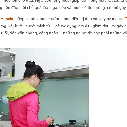
ỗn hợp lên chỗ đau. Ngải cứu rang muối giúp lưu thông máu rất tốt, từ 
nên đắp một chỗ quá lâu, ngải cứu và muối có tính nóng, có thể gây 
c Hapaku
cũng có tác dụng chườm nóng điều trị đau vai gáy tương tự.
T
gừng, xả, bưởi, quyết minh tử… có tác dụng làm dịu, giảm đau vai gáy 
tuổi, dân văn phòng, công nhân… những người dễ gặp phải những vấ