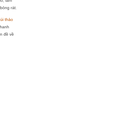
đó, làm
bỏng rát.
úi thảo
nhanh
n đề về