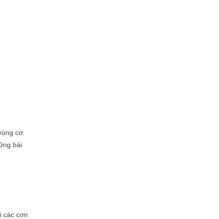
 vùng cơ
ững bài
i các cơn