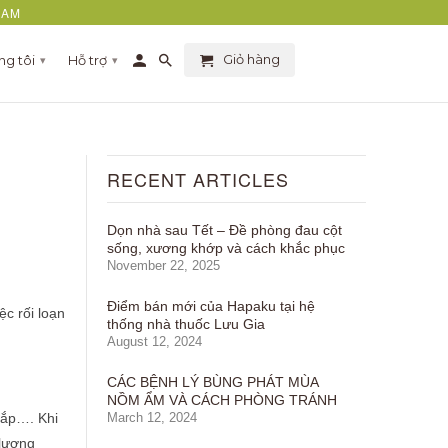
NAM
Giỏ hàng
ng tôi
Hỗ trợ
▾
▾
RECENT ARTICLES
Dọn nhà sau Tết – Đề phòng đau cột
sống, xương khớp và cách khắc phục
November 22, 2025
Điểm bán mới của Hapaku tại hệ
ệc rối loạn
thống nhà thuốc Lưu Gia
August 12, 2024
CÁC BỆNH LÝ BÙNG PHÁT MÙA
NỒM ẨM VÀ CÁCH PHÒNG TRÁNH
uắp…. Khi
March 12, 2024
 lượng