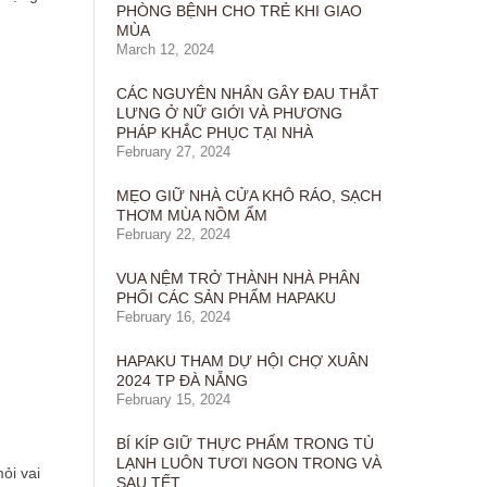
PHÒNG BỆNH CHO TRẺ KHI GIAO
MÙA
March 12, 2024
CÁC NGUYÊN NHÂN GÂY ĐAU THẮT
LƯNG Ở NỮ GIỚI VÀ PHƯƠNG
PHÁP KHẮC PHỤC TẠI NHÀ
February 27, 2024
MẸO GIỮ NHÀ CỬA KHÔ RÁO, SẠCH
THƠM MÙA NỒM ẨM
February 22, 2024
VUA NỆM TRỞ THÀNH NHÀ PHÂN
PHỐI CÁC SẢN PHẨM HAPAKU
February 16, 2024
HAPAKU THAM DỰ HỘI CHỢ XUÂN
2024 TP ĐÀ NẴNG
February 15, 2024
BÍ KÍP GIỮ THỰC PHẨM TRONG TỦ
LẠNH LUÔN TƯƠI NGON TRONG VÀ
ỏi vai
SAU TẾT