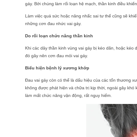
gáy. Bởi chúng làm rối loạn hệ mạch, thần kinh điều khiể
Làm việc quá sức hoặc nâng nhấc sai tư thế cũng sẽ khiế
những cơn đau nhức vai gáy.
Do rối loạn chức năng thần kinh
Khi các dây thần kinh vùng vai gáy bị kéo dãn, hoặc kéo 
đó gây nên cơn đau mỏi vai gáy.
Biểu hiện bệnh lý xương khớp
Đau vai gáy còn có thể là dấu hiệu của các tổn thương x
không được phát hiện và chữa trị kịp thời, ngoài gây khó
làm mất chức năng vận động, rất nguy hiểm.