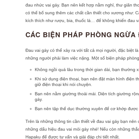
đau nhức vai gáy. Bạn nên kết hợp nằm nghỉ, thư giãn t
có thể bổ sung thêm các chất cần thiết cho xương như: 
kích thích như rượu, bia, thuốc lá… để không khiến đau v
CÁC BIỆN PHÁP PHÒNG NGỪA 
Đau vai gáy có thể xảy ra với tất cả mọi người, đặc biệt 
những người phải làm việc nặng. Một số biện pháp phòn
Không ngồi quá lâu trong thời gian dài, bạn thường xu
Khi sử dụng điện thoại, bạn nên đặt màn hình điện t
giữ điện thoại khi nói chuyện.
Bạn nên nằm giường thoải mái. Diện tích giường rộng
gáy.
Bạn nên tập thể dục thường xuyên để cơ khớp được 
Trên là những thông tin cần thiết về đau vai gáy bạn nê
những dấu hiệu đau vai mỏi gáy nhé! Nếu còn những thắc
Hapaku để được tư vấn và giải đáp chi tiết nhất.