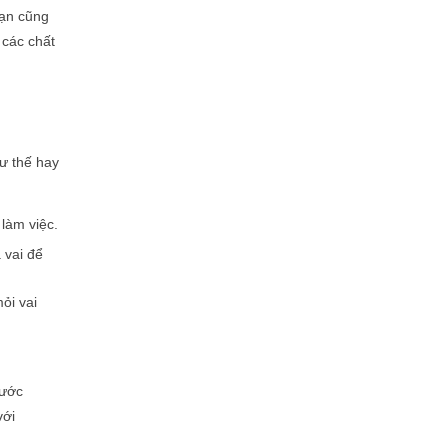
Bạn cũng
 các chất
tư thế hay
 làm việc.
 vai để
ỏi vai
rước
với