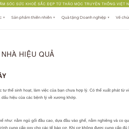
ĂM SÓC SỨC KHOẺ SẮC ĐẸP TỪ THẢO MỘC TRUYỀN THỐNG VIỆT 
ợc
Sản phẩm thiên nhiên
Quà tặng Doanh nghiệp
Về chú
▾
▾
▾
 NHÀ HIỆU QUẢ
ÁY
ư thế sinh hoạt, làm việc của bạn chưa hợp lý. Có thể xuất phát từ vi
à dấu hiệu của các bệnh lý về xương khớp.
 thế như: nằm ngủ gối đầu cao, dựa đầu vào ghế, nằm nghiêng và co q
rình cung cấp oxy cho các tế bào cơ. Khi cơ không được cung cấp đủ