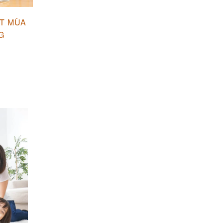
T MÙA
G