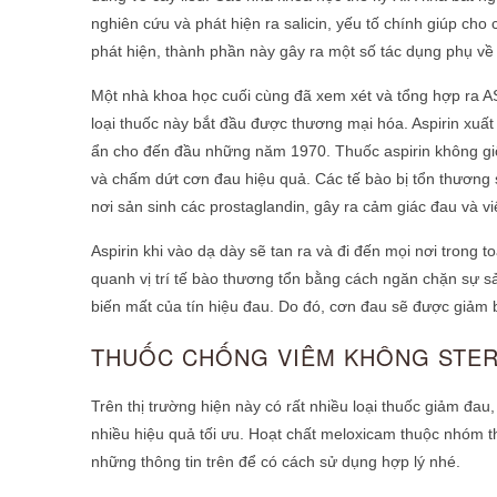
nghiên cứu và phát hiện ra salicin, yếu tố chính giúp cho c
phát hiện, thành phần này gây ra một số tác dụng phụ về 
Một nhà khoa học cuối cùng đã xem xét và tổng hợp ra ASA (
loại thuốc này bắt đầu được thương mại hóa. Aspirin xuất
ẩn cho đến đầu những năm 1970. Thuốc aspirin không giốn
và chấm dứt cơn đau hiệu quả. Các tế bào bị tổn thương 
nơi sản sinh các prostaglandin, gây ra cảm giác đau và v
Aspirin khi vào dạ dày sẽ tan ra và đi đến mọi nơi trong
quanh vị trí tế bào thương tổn bằng cách ngăn chặn sự s
biến mất của tín hiệu đau. Do đó, cơn đau sẽ được giảm 
THUỐC CHỐNG VIÊM KHÔNG STE
Trên thị trường hiện này có rất nhiều loại thuốc giảm đa
nhiều hiệu quả tối ưu. Hoạt chất meloxicam thuộc nhóm
t
những thông tin trên để có cách sử dụng hợp lý nhé.