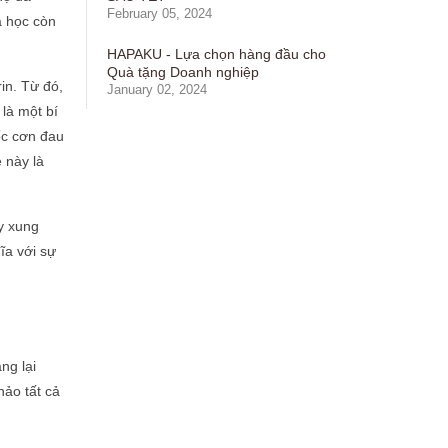
February 05, 2024
a học còn
HAPAKU - Lựa chọn hàng đầu cho
Quà tặng Doanh nghiệp
in. Từ đó,
January 02, 2024
là một bí
ốc cơn đau
 này là
uy xung
ĩa với sự
ng lại
hảo tất cả