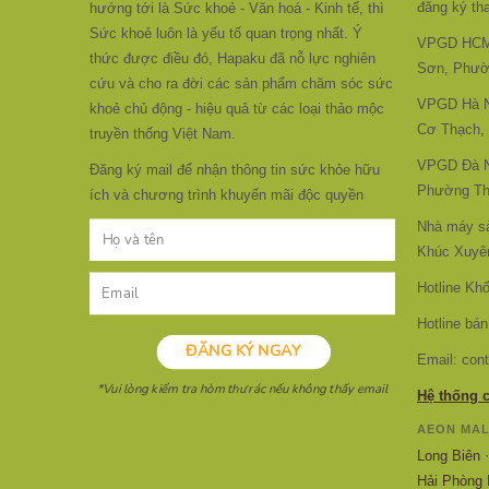
đăng ký tha
hướng tới là Sức khoẻ - Văn hoá - Kinh tế, thì
Sức khoẻ luôn là yếu tố quan trọng nhất. Ý
VPGD HCM:
thức được điều đó, Hapaku đã nỗ lực nghiên
Sơn, Phườ
cứu và cho ra đời các sản phẩm chăm sóc sức
VPGD Hà Nộ
khoẻ chủ động - hiệu quả từ các loại thảo mộc
Cơ Thạch,
truyền thống Việt Nam.
VPGD Đà N
Đăng ký mail để nhận thông tin sức khỏe hữu
Phường Th
ích và chương trình khuyến mãi độc quyền
Nhà máy s
Khúc Xuyên
Hotline Kh
Hotline bán
Email: con
Hệ thống 
AEON MAL
Long Biên
Hải Phòng 