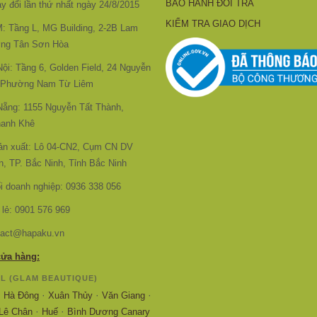
BẢO HÀNH ĐỔI TRẢ
y đổi lần thứ nhất ngày 24/8/2015
KIỂM TRA GIAO DỊCH
 Tầng L, MG Building, 2-2B Lam
ng Tân Sơn Hòa
i: Tầng 6, Golden Field, 24 Nguyễn
 Phường Nam Từ Liêm
ẵng: 1155 Nguyễn Tất Thành,
anh Khê
ản xuất: Lô 04-CN2, Cụm CN DV
, TP. Bắc Ninh, Tỉnh Bắc Ninh
ối doanh nghiệp: 0936 338 056
 lẻ: 0901 576 969
tact@hapaku.vn
cửa hàng:
L (GLAM BEAUTIQUE)
·
·
·
·
Hà Đông
Xuân Thủy
Văn Giang
·
·
Lê Chân
Huế
Bình Dương Canary