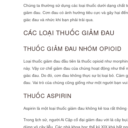
Chúng ta thường sử dụng các loại thuốc dưới dạng chất t
giảm đau. Cơn đau có ảnh hưởng tiêu cực và gây hại đến
giác đau và nhức khi bạn phải trải qua.
CÁC LOẠI THUỐC GIẢM ĐAU
THUỐC GIẢM ĐAU NHÓM OPIOID
Loại thuốc giảm đau đầu tiên là thuốc opioid như morphi
này. Vậy cơ chế giảm đau của chúng hoạt động như thế n
giác đau. Do đó, cơn đau không thực sự bị loại bỏ. Cảm 
đau. Vai trò của chúng cũng giống như một người bạn vui
THUỐC ASPIRIN
Aspirin là một loại thuốc giảm đau không kê toa rất thôn
Trong lịch sử, người Ai Cập cổ đại giảm đau với lá cây b
dùng vỏ cây liễu. Các nhà khoa học thế kỷ XIX khá bất ngờ