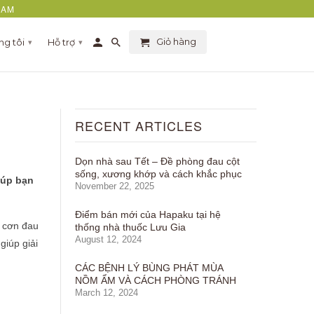
NAM
Giỏ hàng
ng tôi
Hỗ trợ
▾
▾
RECENT ARTICLES
Dọn nhà sau Tết – Đề phòng đau cột
sống, xương khớp và cách khắc phục
iúp bạn
November 22, 2025
Điểm bán mới của Hapaku tại hệ
, cơn đau
thống nhà thuốc Lưu Gia
August 12, 2024
giúp giải
CÁC BỆNH LÝ BÙNG PHÁT MÙA
NỒM ẨM VÀ CÁCH PHÒNG TRÁNH
March 12, 2024