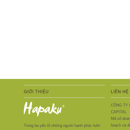
GIỚI THIỆU
LIÊN HỆ
CÔNG TY 
CAPITAL
Mã số doan
hoạch và đ
Trong ba yếu tố những người hạnh phúc luôn