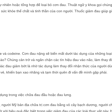
ự nhiên hoặc tổng hợp để loại bỏ cơn đau. Thuật ngữ y khoa gọi chúng
 sức khỏe thể chất và tinh thần của con người. Thuốc giảm đau giúp 
ne và codeine. Cơn đau nặng sẽ biến mất dưới tác dụng của những loại
ào? Chúng cản trở và ngăn chặn các tín hiệu đau vào não, làm thay đ
giác đau giảm bớt là nhờ tác dụng làm thay đổi nhận thức của người d
 vẻ, khiến bạn xao nhãng và tạm thời quên đi vấn đề mình gặp phải.
g dụng trong việc chữa đau đầu hoặc
đau lưng.
ụi, người Mỹ bản địa chữa trị cơn đau bằng vỏ cây bạch dương, người 
 với hiệu quả đặc biệt trong việc giảm đau của các loài thực vật này. 