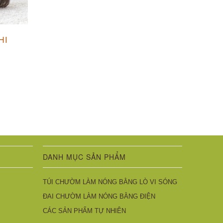
HI
DANH MỤC SẢN PHẨM
TÚI CHƯỜM LÀM NÓNG BẰNG LÒ VI SÓNG
ĐAI CHƯỜM LÀM NÓNG BẰNG ĐIỆN
CÁC SẢN PHẨM TỰ NHIÊN