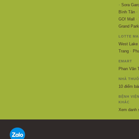
·
Sora Gar
·
Bình Tân
·
GO! Mall
Grand Park
LOTTE MA
West Lake
·
Trang
Pha
EMART
Phan Văn T
NHÀ THUỐ
10 điểm bán
BỆNH VIỆ
KHÁC
Xem danh 