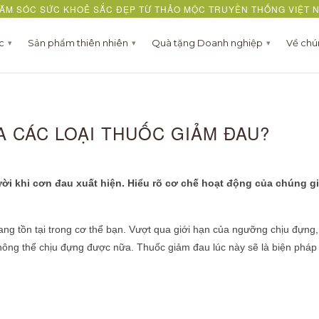
ĂM SÓC SỨC KHOẺ SẮC ĐẸP TỪ THẢO MỘC TRUYỀN THỐNG VIỆT 
ợc
Sản phẩm thiên nhiên
Quà tặng Doanh nghiệp
Về chú
▾
▾
▾
A CÁC LOẠI THUỐC GIẢM ĐAU?
i khi cơn đau xuất hiện. Hiểu rõ cơ chế hoạt động của chúng g
ng tồn tại trong cơ thể bạn. Vượt qua giới hạn của ngưỡng chịu đựng
hông thể chịu đựng được nữa. Thuốc giảm đau lúc này sẽ là biện pháp 