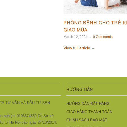
PHÒNG BỆNH CHO TRẺ K
GIAO MÙA
March 12, 2024
0 Comments
View full article →
HƯỚNG DẪN
CP TƯ VẤN VÀ ĐẦU TƯ SEN
HƯỚNG DẪN ĐẶT HÀNG
GIAO HÀNG THANH TOÁN
h nghiệp: 0106674859 Do Sở kế
CHÍNH SÁCH BẢO MẬT
ầu tư Hà Nội cấp ngày 27/10/2014,