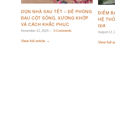
DỌN NHÀ SAU TẾT – ĐỀ PHÒNG
ĐIỂM B
ĐAU CỘT SỐNG, XƯƠNG KHỚP
HỆ TH
VÀ CÁCH KHẮC PHỤC
GIA
November 22, 2025
0 Comments
August 12, 
View full article →
View full a