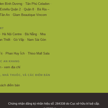
·
·
den Bình Dương
Tân Phú Celadon
·
·
Estella Quận 2
Quận 8
Bà Rịa –
·
Tân An
Glam Beautique Vincom
RT
·
·
·
Hà Nội Centre
Đà Nẵng
Nha
·
·
n Thiết
Gò Vấp
Nam Sài Gòn
·
·
rị
Phan Huy Ích
Thiso Mall Sala
C AN KHANG
 - xem địa chỉ
N, NHÀ THUỐC, VÀ CÁC ĐIỂM BÁN
sách điểm bán
Chứng nhận đăng ký nhãn hiệu số: 284338 do Cục sở hữu trí tuệ cấp.