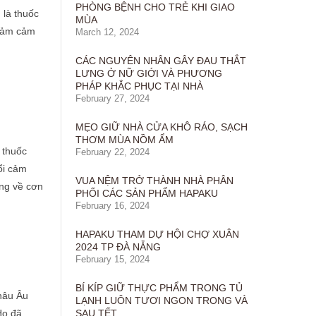
PHÒNG BỆNH CHO TRẺ KHI GIAO
 là thuốc
MÙA
giảm cảm
March 12, 2024
CÁC NGUYÊN NHÂN GÂY ĐAU THẮT
LƯNG Ở NỮ GIỚI VÀ PHƯƠNG
PHÁP KHẮC PHỤC TẠI NHÀ
February 27, 2024
MẸO GIỮ NHÀ CỬA KHÔ RÁO, SẠCH
THƠM MÙA NỒM ẨM
 thuốc
February 22, 2024
ổi cảm
VUA NỆM TRỞ THÀNH NHÀ PHÂN
ùng về cơn
PHỐI CÁC SẢN PHẨM HAPAKU
February 16, 2024
HAPAKU THAM DỰ HỘI CHỢ XUÂN
2024 TP ĐÀ NẴNG
February 15, 2024
BÍ KÍP GIỮ THỰC PHẨM TRONG TỦ
châu Âu
LẠNH LUÔN TƯƠI NGON TRONG VÀ
Họ đã
SAU TẾT