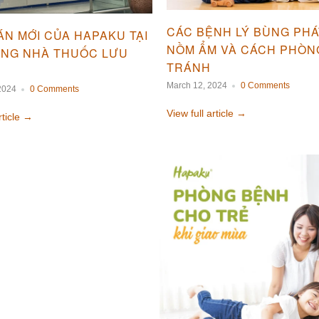
CÁC BỆNH LÝ BÙNG PHÁ
ÁN MỚI CỦA HAPAKU TẠI
NỒM ẨM VÀ CÁCH PHÒN
ỐNG NHÀ THUỐC LƯU
TRÁNH
March 12, 2024
0 Comments
2024
0 Comments
View full article →
rticle →