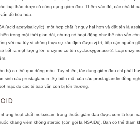
ác loại
thảo dược có công dụng giảm đau. Thêm vào đó, các nhà kho
vấn đề tiêu hóa.
acid acetylsalicylic), một hợp chất ít nguy hại hơn và đặt tên là aspir
 hiện trong một thời gian dài, nhưng nó hoạt động như thế nào vẫn còn 
g với ma túy vì chúng thực sự xác định được vị trí, tiếp cận nguồn g
sẽ tiết ra một lượng lớn enzyme có tên cyclooxygenase-2. Loại enzyme
iêm.
 toàn bộ cơ thể qua dòng máu. Tuy nhiên, tác dụng giảm đau chỉ phát h
ản sinh các prostaglandin. Sự biến mất của các prostaglandin đồng ngh
bớt mặc dù các tế bào vẫn còn bị tổn thương.
ROID
u, nhưng hoạt chất meloxicam trong thuốc giảm đau được xem là loại ma
huốc kháng viêm không steroid
(còn gọi là NSAIDs). Bạn có thể tham k