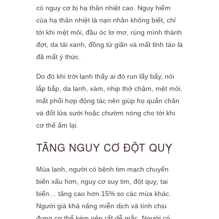
có nguy cơ bị hạ thân nhiệt cao. Nguy hiểm
của hạ thân nhiệt là nạn nhân không biết, chỉ
tới khi mệt mỏi, đầu óc lơ mơ, rùng mình thành
đợt, da tái xanh, đồng tử giãn và mất tỉnh táo là
đã mất ý thức.
Do đó khi trời lạnh thấy ai đó run lẩy bẩy, nói
lắp bắp, da lạnh, xám, nhịp thở chậm, mệt mỏi,
mất phối hợp động tác nên giúp họ quấn chăn
và đốt lửa sưởi hoặc chườm nóng cho tới khi
cơ thể ấm lại.
TĂNG NGUY CƠ ĐỘT QUỴ
Mùa lạnh, người có bệnh tim mạch chuyển
biến xấu hơn, nguy cơ suy tim, đột quỵ, tai
biến… tăng cao hơn 15% so các mùa khác.
Người già khả năng miễn dịch và tính chịu
đựng cơ thể kém nên rất dễ mắc. Người có