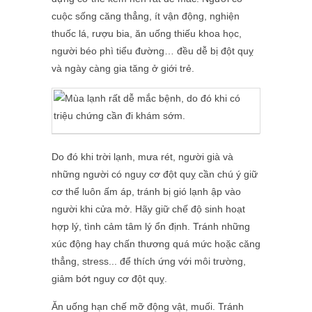
cuộc sống căng thẳng, ít vận động, nghiện
thuốc lá, rượu bia, ăn uống thiếu khoa học,
người béo phì tiểu đường… đều dễ bị đột quỵ
và ngày càng gia tăng ở giới trẻ.
Do đó khi trời lạnh, mưa rét, người già và
những người có nguy cơ đột quỵ cần chú ý giữ
cơ thể luôn ấm áp, tránh bị gió lạnh ập vào
người khi cửa mở. Hãy giữ chế độ sinh hoạt
hợp lý, tình cảm tâm lý ổn định. Tránh những
xúc động hay chấn thương quá mức hoặc căng
thẳng, stress... để thích ứng với môi trường,
giảm bớt nguy cơ đột quỵ.
Ăn uống hạn chế mỡ động vật, muối. Tránh