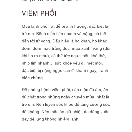
VIÊM PHỔI
Mùa lạnh phổi rất dễ bị ảnh hưởng, đặc biệt là
trẻ em. Bệnh diễn tiến nhanh và nặng, có thể
dẫn tới tử vong. Dấu hiệu là ho khan, ho khạc
đờm, đờm màu trắng đục, màu xanh, vàng (đôi
khi ho ra máu), có thể tức ngực, sốt, khó thở,
nhịp tim nhanh… sức khỏe yếu đi, mệt mỏi,
đặc biệt bị nặng ngực cần đi khám ngay, tránh
biến chứng.
Để phòng bệnh viêm phổi, cần mặc đủ ấm, ăn
đủ chất trong những ngày chuyển mùa, nhất là
trẻ em. Rèn luyện sức khỏe để tăng cường sức
đề kháng. Nên mặc áo giữ nhiệt, áo đông xuân
dày để lưng không nhiễm lạnh.
Mùa lạnh rất dễ mắc bệnh, do đó khi có triệu
chứng cần đi khám sớm.