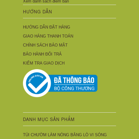
Xem danh sách điểm bán
HƯỚNG DẪN
HƯỚNG DẪN ĐẶT HÀNG
GIAO HÀNG THANH TOÁN
CHÍNH SÁCH BẢO MẬT
BẢO HÀNH ĐỔI TRẢ
KIỂM TRA GIAO DỊCH
DANH MỤC SẢN PHẨM
TÚI CHƯỜM LÀM NÓNG BẰNG LÒ VI SÓNG