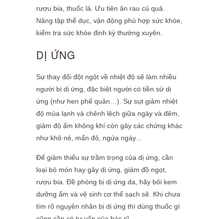
rượu bia, thuốc lá. Ưu tiên ăn rau củ quả.
Năng tập thể dục, vận động phù hợp sức khỏe,
kiểm tra sức khỏe định kỳ thường xuyên.
DỊ ỨNG
Sự thay đổi đột ngột về nhiệt độ sẽ làm nhiều
người bị dị ứng, đặc biệt người có tiền sử dị
ứng (như hen phế quản…). Sự sụt giảm nhiệt
độ mùa lạnh và chênh lệch giữa ngày và đêm,
giảm độ ẩm không khí còn gây các chứng khác
như khô nẻ, mẩn đỏ, ngứa ngáy…
Để giảm thiểu sự trầm trọng của dị ứng, cần
loại bỏ món hay gây dị ứng, giảm đồ ngọt,
rượu bia. Đề phòng bị dị ứng da, hãy bôi kem
dưỡng ẩm và vệ sinh cơ thể sạch sẽ. Khi chưa
tìm rõ nguyên nhân bị dị ứng thì dùng thuốc gì
cũng cần có tư vấn của bác sĩ.