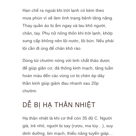
Hạn chế ra ngoài khi trời lạnh có kèm theo
mưa phùn vì sẽ làm tình trạng bệnh tăng nặng.
Thay quần áo bị ẩm ngay và lau khô người,
chân, tay. Phụ nữ nông thôn khi trời lạnh, khớp
sưng cấp không nên lội nước, lội bùn. Nếu phải
lội cần đi ủng để chân khô ráo.
Dùng túi chườm nóng với tinh chất thảo dược
để giúp giãn cơ, đả thông kinh mạch, tăng tuần
hoàn máu đến các vùng cơ bị chèn ép dây
thần kinh giúp giảm đau nhanh sau 20p
chườm.
DỄ BỊ HẠ THÂN NHIỆT
Hạ thân nhiệt là khi cơ thể còn 35 độ C. Người
già, trẻ nhỏ, người bị say (rượu, ma túy…), suy
dinh dưỡng, tim mạch, thiểu năng tuyến giáp…