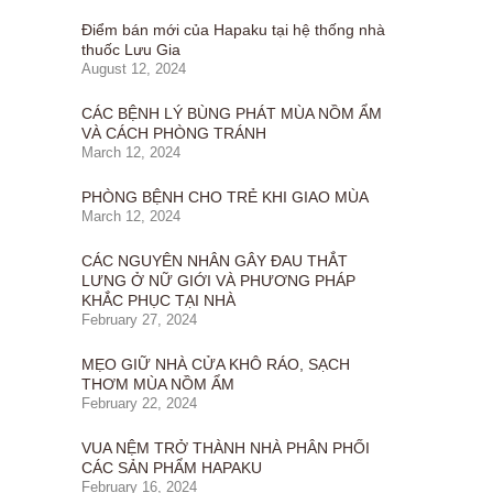
Điểm bán mới của Hapaku tại hệ thống nhà
thuốc Lưu Gia
August 12, 2024
CÁC BỆNH LÝ BÙNG PHÁT MÙA NỒM ẨM
VÀ CÁCH PHÒNG TRÁNH
March 12, 2024
PHÒNG BỆNH CHO TRẺ KHI GIAO MÙA
March 12, 2024
CÁC NGUYÊN NHÂN GÂY ĐAU THẮT
LƯNG Ở NỮ GIỚI VÀ PHƯƠNG PHÁP
KHẮC PHỤC TẠI NHÀ
February 27, 2024
MẸO GIỮ NHÀ CỬA KHÔ RÁO, SẠCH
THƠM MÙA NỒM ẨM
February 22, 2024
VUA NỆM TRỞ THÀNH NHÀ PHÂN PHỐI
CÁC SẢN PHẨM HAPAKU
February 16, 2024