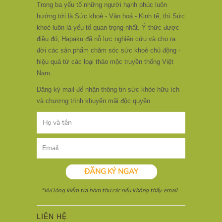
Trong ba yếu tố những người hạnh phúc luôn
hướng tới là Sức khoẻ - Văn hoá - Kinh tế, thì Sức
khoẻ luôn là yếu tố quan trọng nhất. Ý thức được
điều đó, Hapaku đã nỗ lực nghiên cứu và cho ra
đời các sản phẩm chăm sóc sức khoẻ chủ động -
hiệu quả từ các loại thảo mộc truyền thống Việt
Nam.
Đăng ký mail để nhận thông tin sức khỏe hữu ích
và chương trình khuyến mãi độc quyền
LIÊN HỆ