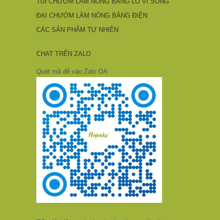
TÚI CHƯỜM LÀM NÓNG BẰNG LÒ VI SÓNG
ĐAI CHƯỜM LÀM NÓNG BẰNG ĐIỆN
CÁC SẢN PHẨM TỰ NHIÊN
CHAT TRÊN ZALO
Quét mã để vào Zalo OA