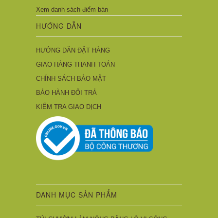
Xem danh sách điểm bán
HƯỚNG DẪN
HƯỚNG DẪN ĐẶT HÀNG
GIAO HÀNG THANH TOÁN
CHÍNH SÁCH BẢO MẬT
BẢO HÀNH ĐỔI TRẢ
KIỂM TRA GIAO DỊCH
DANH MỤC SẢN PHẨM