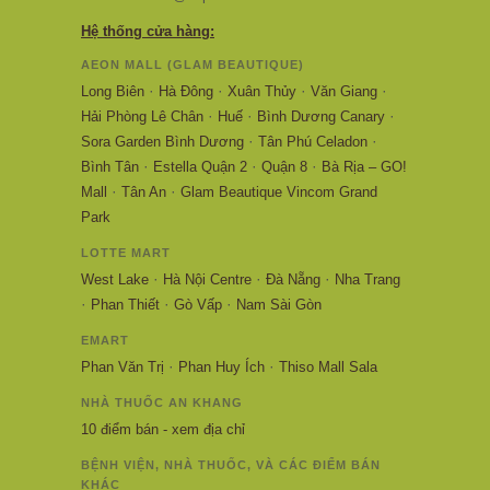
Hệ thống cửa hàng:
AEON MALL (GLAM BEAUTIQUE)
·
·
·
·
Long Biên
Hà Đông
Xuân Thủy
Văn Giang
·
·
·
Hải Phòng Lê Chân
Huế
Bình Dương Canary
·
·
Sora Garden Bình Dương
Tân Phú Celadon
·
·
·
Bình Tân
Estella Quận 2
Quận 8
Bà Rịa – GO!
·
·
Mall
Tân An
Glam Beautique Vincom Grand
Park
LOTTE MART
·
·
·
West Lake
Hà Nội Centre
Đà Nẵng
Nha Trang
·
·
·
Phan Thiết
Gò Vấp
Nam Sài Gòn
EMART
·
·
Phan Văn Trị
Phan Huy Ích
Thiso Mall Sala
NHÀ THUỐC AN KHANG
10 điểm bán - xem địa chỉ
BỆNH VIỆN, NHÀ THUỐC, VÀ CÁC ĐIỂM BÁN
KHÁC