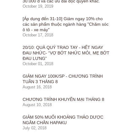
30.000 đ và các ưu đãi độc quyền khác.
October 19, 2019
[Áp dụng đến 31-10] Giảm ngay 10% cho
các sản phẩm thuộc ngành hàng "Chăm sóc
ô tô - xe máy"
October 17, 2018
20/10: QUÀ QUÝ TRAO TAY - HẾT NGAY
ĐAU NHỨC- “VỢ BỚT NHỨC MỎI, MẸ BỚT
ĐAU LƯNG”
October 01, 2018
GIẢM NGAY 100K/SP - CHƯƠNG TRÌNH
TUẦN 3 THÁNG 8
August 16, 2018
CHƯƠNG TRÌNH KHUYẾN MẠI THÁNG 8
August 10, 2018
GIẢM 50% MUỐI KHOÁNG THẢO DƯỢC
NGÂM CHÂN HAPAKU
July 02, 2018