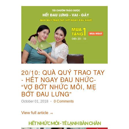
20/10: QUÀ QUÝ TRAO TAY
- HẾT NGAY ĐAU NHỨC-
“VỢ BỚT NHỨC MỎI, MẸ
BỚT ĐAU LƯNG”
October 01, 2018
0 Comments
View full article →