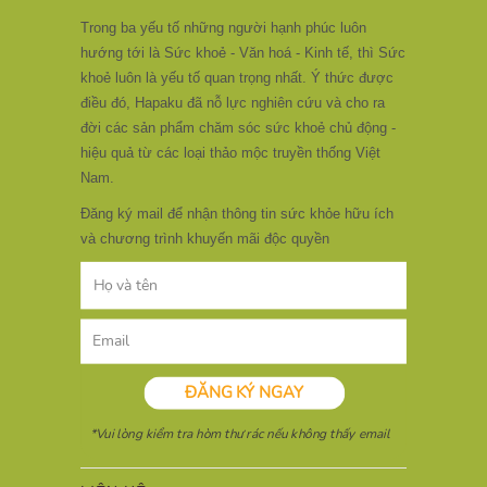
Trong ba yếu tố những người hạnh phúc luôn
hướng tới là Sức khoẻ - Văn hoá - Kinh tế, thì Sức
khoẻ luôn là yếu tố quan trọng nhất. Ý thức được
điều đó, Hapaku đã nỗ lực nghiên cứu và cho ra
đời các sản phẩm chăm sóc sức khoẻ chủ động -
hiệu quả từ các loại thảo mộc truyền thống Việt
Nam.
Đăng ký mail để nhận thông tin sức khỏe hữu ích
và chương trình khuyến mãi độc quyền