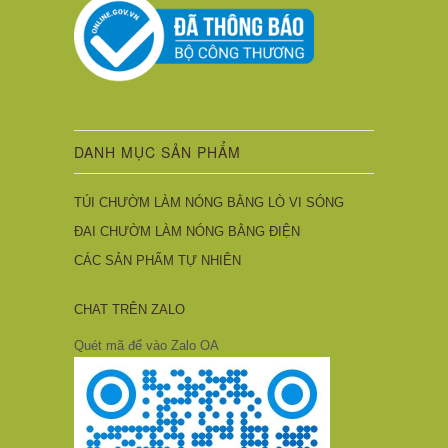
DANH MỤC SẢN PHẨM
TÚI CHƯỜM LÀM NÓNG BẰNG LÒ VI SÓNG
ĐAI CHƯỜM LÀM NÓNG BẰNG ĐIỆN
CÁC SẢN PHẨM TỰ NHIÊN
CHAT TRÊN ZALO
Quét mã để vào Zalo OA