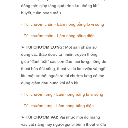
đồng thời giúp tăng quá trình lưu thông khí
huyết, tuần hoàn máu.
-
Túi chườm chân - Làm nóng bằng lò vi sóng
-
Túi chườm chân - Làm nóng bằng điện
➣ TÚI CHƯỜM LƯNG:
Một sản phẩm sử
dụng các thảo dược tự nhiên truyền thống,
giúp “đánh bật” các cơn đau mỏi lưng, hông do
thoái hóa đốt sống, thoát vị do làm việc và ngồi
lâu một tư thế; ngoài ra túi chườm lưng có tác
dụng giảm đau bụng khi đến kỳ.
-
Túi chườm lưng - Làm nóng bằng lò vi sóng
-
Túi chườm lưng - Làm nóng bằng điện
➣ TÚI CHƯỜM VAI:
Vai nhức mỏi do mang
vác vật nặng hay người già bị bệnh thoát vị đĩa