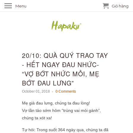
Menu
Giỏ hàng
20/10: QUÀ QUÝ TRAO TAY
- HẾT NGAY ĐAU NHỨC-
“VỢ BỚT NHỨC MỎI, MẸ
BỚT ĐAU LƯNG”
October 01, 2018
0 Comments
Mẹ già đau lưng, chúng ta đau lòng!
Vợ tần tảo sớm hôm “trùng vai mỏi gánh”,
chúng ta xót xa!
Tự hỏi: Trong suốt 364 ngày qua, chúng ta đã