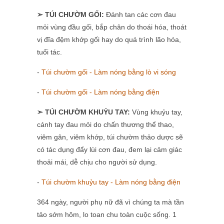
➣ TÚI CHƯỜM GỐI:
Đánh tan các cơn đau
mỏi vùng đầu gối, bắp chân do thoái hóa, thoát
vị đĩa đệm khớp gối hay do quá trình lão hóa,
tuổi tác.
-
Túi chườm gối - Làm nóng bằng lò vi sóng
-
Túi chườm gối - Làm nóng bằng điện
➣ TÚI CHƯỜM KHUỶU TAY:
Vùng khuỷu tay,
cánh tay đau mỏi do chấn thương thể thao,
viêm gân, viêm khớp, túi chườm thảo dược sẽ
có tác dụng đẩy lùi cơn đau, đem lại cảm giác
thoải mái, dễ chịu cho người sử dụng.
-
Túi chườm khuỷu tay - Làm nóng bằng điện
364 ngày, người phụ nữ đã vì chúng ta mà tần
tảo sớm hôm, lo toan chu toàn cuộc sống. 1