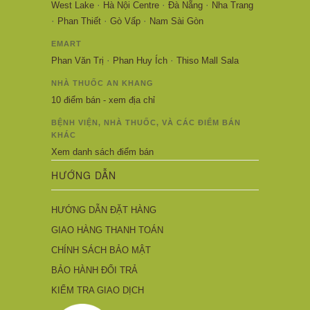
·
·
·
West Lake
Hà Nội Centre
Đà Nẵng
Nha Trang
·
·
·
Phan Thiết
Gò Vấp
Nam Sài Gòn
EMART
·
·
Phan Văn Trị
Phan Huy Ích
Thiso Mall Sala
NHÀ THUỐC AN KHANG
10 điểm bán - xem địa chỉ
BỆNH VIỆN, NHÀ THUỐC, VÀ CÁC ĐIỂM BÁN
KHÁC
Xem danh sách điểm bán
HƯỚNG DẪN
HƯỚNG DẪN ĐẶT HÀNG
GIAO HÀNG THANH TOÁN
CHÍNH SÁCH BẢO MẬT
BẢO HÀNH ĐỔI TRẢ
KIỂM TRA GIAO DỊCH