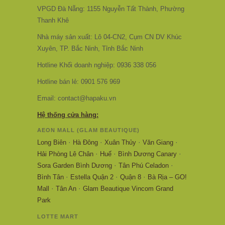
VPGD Đà Nẵng: 1155 Nguyễn Tất Thành, Phường
Thanh Khê
Nhà máy sản xuất: Lô 04-CN2, Cụm CN DV Khúc
Xuyên, TP. Bắc Ninh, Tỉnh Bắc Ninh
Hotline Khối doanh nghiệp: 0936 338 056
Hotline bán lẻ: 0901 576 969
Email: contact@hapaku.vn
Hệ thống cửa hàng:
AEON MALL (GLAM BEAUTIQUE)
·
·
·
·
Long Biên
Hà Đông
Xuân Thủy
Văn Giang
·
·
·
Hải Phòng Lê Chân
Huế
Bình Dương Canary
·
·
Sora Garden Bình Dương
Tân Phú Celadon
·
·
·
Bình Tân
Estella Quận 2
Quận 8
Bà Rịa – GO!
·
·
Mall
Tân An
Glam Beautique Vincom Grand
Park
LOTTE MART