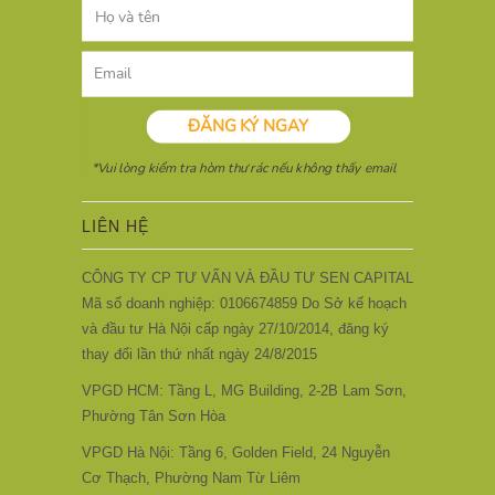
LIÊN HỆ
CÔNG TY CP TƯ VẤN VÀ ĐẦU TƯ SEN CAPITAL
Mã số doanh nghiệp: 0106674859 Do Sở kế hoạch
và đầu tư Hà Nội cấp ngày 27/10/2014, đăng ký
thay đổi lần thứ nhất ngày 24/8/2015
VPGD HCM: Tầng L, MG Building, 2-2B Lam Sơn,
Phường Tân Sơn Hòa
VPGD Hà Nội: Tầng 6, Golden Field, 24 Nguyễn
Cơ Thạch, Phường Nam Từ Liêm