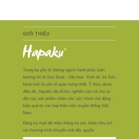
GIỚI THIỆU
Trong ba yếu tố những người hạnh phúc luôn
hướng tới là Sức khoẻ - Văn hoá - Kinh tế, thì Sức
khoẻ luôn là yếu tố quan trọng nhất. Ý thức được
điều đó, Hapaku đã nỗ lực nghiên cứu và cho ra
đời các sản phẩm chăm sóc sức khoẻ chủ động -
hiệu quả từ các loại thảo mộc truyền thống Việt
Nam.
Đăng ký mail để nhận thông tin sức khỏe hữu ích
và chương trình khuyến mãi độc quyền