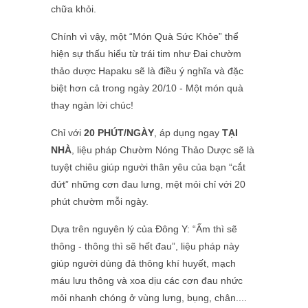
chữa khỏi.
Chính vì vậy, một “Món Quà Sức Khỏe” thể
hiện sự thấu hiểu từ trái tim như Đai chườm
thảo dược Hapaku sẽ là điều ý nghĩa và đặc
biệt hơn cả trong ngày 20/10 - Một món quà
thay ngàn lời chúc!
Chỉ với
20 PHÚT/NGÀY
, áp dụng ngay
TẠI
NHÀ
, liệu pháp Chườm Nóng Thảo Dược sẽ là
tuyệt chiêu giúp người thân yêu của bạn “cắt
đứt” những cơn đau lưng, mệt mỏi chỉ với 20
phút chườm mỗi ngày.
Dựa trên nguyên lý của Đông Y: “Ấm thì sẽ
thông - thông thì sẽ hết đau”, liệu pháp này
giúp người dùng đả thông khí huyết, mạch
máu lưu thông và xoa dịu các cơn đau nhức
mỏi nhanh chóng ở vùng lưng, bụng, chân....