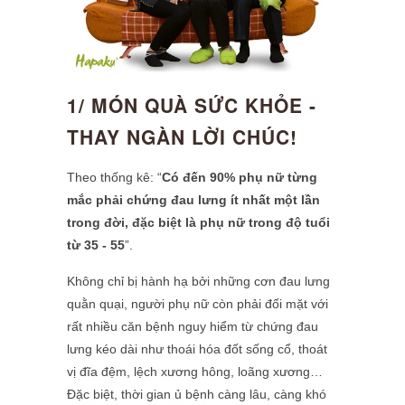
1/ MÓN QUÀ SỨC KHỎE -
THAY NGÀN LỜI CHÚC!
Theo thống kê: “
Có đến 90% phụ nữ từng
mắc phải chứng đau lưng ít nhất một lần
trong đời, đặc biệt là phụ nữ trong độ tuổi
từ 35 - 55
”.
Không chỉ bị hành hạ bởi những cơn đau lưng
quằn quại, người phụ nữ còn phải đối mặt với
rất nhiều căn bệnh nguy hiểm từ chứng đau
lưng kéo dài như thoái hóa đốt sống cổ, thoát
vị đĩa đệm, lệch xương hông, loãng xương…
Đặc biệt, thời gian ủ bệnh càng lâu, càng khó