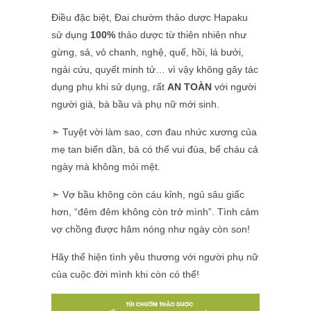
Điều đặc biệt, Đai chườm thảo dược Hapaku
sử dụng
100%
thảo dược từ thiên nhiên như
gừng, sả, vỏ chanh,
nghệ, quế, hồi, lá bưởi,
ngải cứu, quyết minh tử… vì vậy không gây tác
dụng phụ khi sử dụng, rất
AN TOÀN
với người
người già, bà bầu và phụ nữ mới sinh.
➣ Tuyệt vời làm sao, cơn đau nhức xương của
mẹ tan biến dần, bà có thể vui đùa, bế cháu cả
ngày mà không mỏi mệt.
➣ Vợ bầu không còn cáu kỉnh, ngủ sâu giấc
hơn, “đêm đêm không còn trở mình”. Tình cảm
vợ chồng được hâm nóng như ngày còn son!
Hãy thể hiện tình yêu thương với người phụ nữ
của cuộc đời mình khi còn có thể!