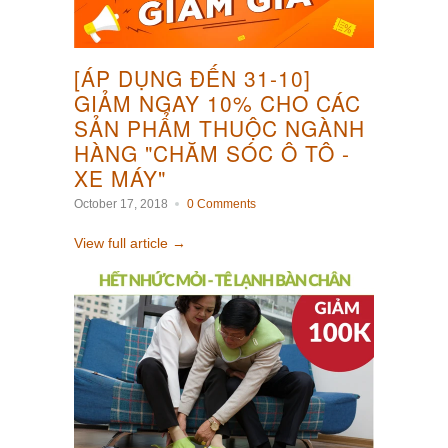
[ÁP DỤNG ĐẾN 31-10]
GIẢM NGAY 10% CHO CÁC
SẢN PHẨM THUỘC NGÀNH
HÀNG "CHĂM SÓC Ô TÔ -
XE MÁY"
October 17, 2018
0 Comments
View full article →