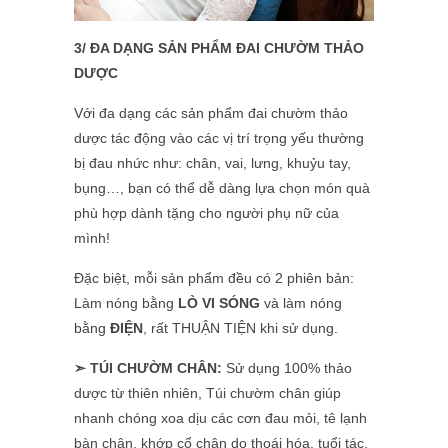
3/ ĐA DẠNG SẢN PHẨM ĐAI CHƯỜM THẢO
DƯỢC
Với đa dạng các sản phẩm đai chườm thảo
dược tác động vào các vị trí trọng yếu thường
bị đau nhức như: chân, vai, lưng, khuỷu tay,
bụng…, bạn có thể dễ dàng lựa chọn món quà
phù hợp dành tặng cho người phụ nữ của
mình!
Đặc biệt, mỗi sản phẩm đều có 2 phiên bản:
Làm nóng bằng
LÒ VI SÓNG
và làm nóng
bằng
ĐIỆN
, rất THUẬN TIỆN khi sử dụng.
➣ TÚI CHƯỜM CHÂN:
Sử dụng 100% thảo
dược từ thiên nhiên, Túi chườm chân giúp
nhanh chóng xoa dịu các cơn đau mỏi, tê lạnh
bàn chân, khớp cổ chân do thoái hóa, tuổi tác,