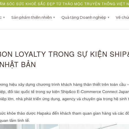
ĂM SÓC SỨC KHOẺ SẮC ĐẸP TỪ THẢO MỘC TRUYỀN THỐNG VIỆT 
ợc
Sản phẩm thiên nhiên
Quà tặng Doanh nghiệp
Về chú
▾
▾
▾
ON LOYALTY TRONG SỰ KIỆN SHI
NHẬT BẢN
ng hiệu xây dựng chương trình khách hàng thân thiết trên toàn cầu –
hiệp, đối tác quốc tế trong sự kiện Ship&co E-Commerce Connect Japa
ệp lớn, nhà phát triển ứng dụng, agency và chuyên gia trong hệ sinh 
sức khỏe thảo dược Hapaku đến khách tham quan gian hàng và các đối
uan tâm tinh tế.