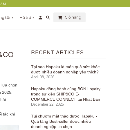
NAM
Giỏ hàng
ng tôi
Hỗ trợ
▾
▾
RECENT ARTICLES
P&CO
Tại sao Hapaku là món quà sức khỏe
được nhiều doanh nghiệp yêu thích?
April 08, 2026
 lựa chọn
Hapaku đồng hành cùng BON Loyalty
n 2025.
trong sự kiện SHIP&CO E-
COMMERCE CONNECT tại Nhật Bản
thái
December 22, 2025
 tác khi
Túi chườm mắt thảo dược Hapaku -
Quà tặng Best-seller được nhiều
doanh nghiệp tin chọn