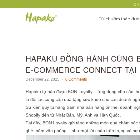
CH
Túi chườm thảo dư
HAPAKU ĐỒNG HÀNH CÙNG B
E-COMMERCE CONNECT TẠI 
December 22, 2025
0 Comments
Hapaku tự hào được BON Loyalty – ứng dụng cho các thươ
là đối tác cung cấp quà tặng sức khỏe cho các doanh ng
Sự kiện quy tụ hàng trăm nhà bán hàng online, doanh nghi
Shopify đến từ Nhật Bản, Mỹ, Anh và Hàn Quốc.
Tại đây, BON Loyalty gửi tặng những món quà chăm sóc 
ghé thăm văn phòng – như một lời chào trân trọng và sự q