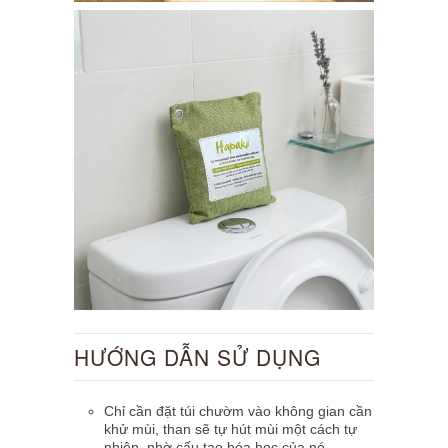
HƯỚNG DẪN SỬ DỤNG
Chỉ cần đặt túi chườm vào
không gian
cần
khử mùi, than sẽ tự hút mùi một cách tự
nhiên, nhờ cấu tạo hóa học của nó.