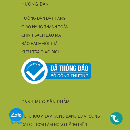
HƯỚNG DẪN
HƯỚNG DẪN ĐẶT HÀNG
GIAO HÀNG THANH TOÁN
CHÍNH SÁCH BẢO MẬT
BẢO HÀNH ĐỔI TRẢ
KIỂM TRA GIAO DỊCH
DANH MỤC SẢN PHẨM
TÚI CHƯỜM LÀM NÓNG BẰNG LÒ VI SÓNG
ĐAI CHƯỜM LÀM NÓNG BẰNG ĐIỆN