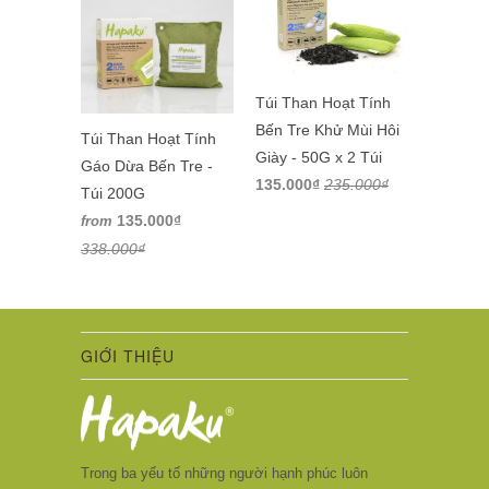
Túi Than Hoạt Tính
Bến Tre Khử Mùi Hôi
Túi Than Hoạt Tính
Giày - 50G x 2 Túi
Gáo Dừa Bến Tre -
135.000₫
235.000₫
Túi 200G
135.000₫
from
338.000₫
GIỚI THIỆU
Trong ba yếu tố những người hạnh phúc luôn