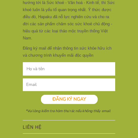
hướng tới là Sức khoẻ - Văn hoá - Kinh tế, thì Sức
khoẻ luôn là yếu tố quan trọng nhất. Ý thức được
điều đó, Hapaku đã nỗ lực nghiên cứu và cho ra
đời các sản phẩm chăm sóc sức khoẻ chủ động -
hiệu quả từ các loại thảo mộc truyền thống Việt
Nam.
Đăng ký mail để nhận thông tin sức khỏe hữu ích
và chương trình khuyến mãi độc quyền
LIÊN HỆ