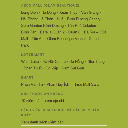
AEON MALL (GLAM BEAUTIQUE)
·
·
·
·
Long Biên
Hà Đông
Xuân Thủy
Văn Giang
·
·
·
Hải Phòng Lê Chân
Huế
Bình Dương Canary
·
·
Sora Garden Bình Dương
Tân Phú Celadon
·
·
·
Bình Tân
Estella Quận 2
Quận 8
Bà Rịa – GO!
·
·
Mall
Tân An
Glam Beautique Vincom Grand
Park
LOTTE MART
·
·
·
West Lake
Hà Nội Centre
Đà Nẵng
Nha Trang
·
·
·
Phan Thiết
Gò Vấp
Nam Sài Gòn
EMART
·
·
Phan Văn Trị
Phan Huy Ích
Thiso Mall Sala
NHÀ THUỐC AN KHANG
10 điểm bán - xem địa chỉ
BỆNH VIỆN, NHÀ THUỐC, VÀ CÁC ĐIỂM BÁN
KHÁC
Xem danh sách điểm bán