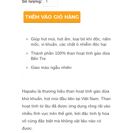
Số lượng:
THÊM VÀO GIỎ HÀNG
Giúp hút mùi, hút ẩm, loại bỏ khí độc, nấm
mốc, vi khuẩn, các chất ô nhiễm độc hại
Thành phần 100% than hoạt tính gáo dừa
Bến Tre
Giao màu ngẫu nhiên
Hapaku là thương hiệu than hoạt tính gáo dừa
khử khuẩn, hút mùi đầu tiên tại Việt Nam. Than
hoạt tính từ lâu đã được ứng dụng rộng rãi vào
nhiều lĩnh vực trên thế giới, bởi đặc tính lý hóa
vô cùng đặc biệt mà không vật liệu nào có
được.