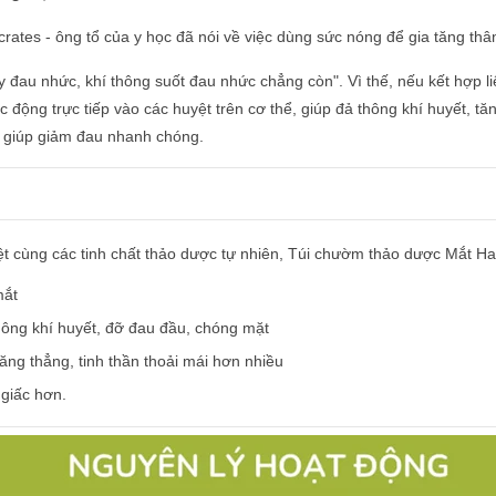
ates - ông tổ của y học đã nói về việc dùng sức nóng để gia tăng thân
 đau nhức, khí thông suốt đau nhức chẳng còn". Vì thế, nếu kết hợp 
ác động trực tiếp vào các huyệt trên cơ thể, giúp đả thông khí huyết,
 giúp giảm đau nhanh chóng.
iệt cùng các tinh chất thảo dược tự nhiên, Túi chườm thảo dược Mắt H
mắt
ông khí huyết, đỡ đau đầu, chóng mặt
căng thẳng, tinh thần thoải mái hơn nhiều
giấc hơn.