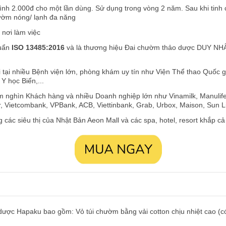
 bình 2.000đ cho một lần dùng. Sử dụng trong vòng 2 năm. Sau khi tinh 
hườm nóng/ lạnh đa năng
 nơi làm việc
huẩn
ISO 13485:2016
và là thương hiệu Đai chườm thảo dược DUY NHẤ
tại nhiều Bệnh viện lớn, phòng khám uy tín như Viện Thể thao Quốc g
Y học Biển,...
m nghìn Khách hàng và nhiều Doanh nghiệp lớn như Vinamilk, Manulife,
er, Vietcombank, VPBank, ACB, Viettinbank, Grab, Urbox, Maison,
Sun Li
 các siêu thị của Nhật Bản Aeon Mall và các spa, hotel, resort khắp c
ợc Hapaku bao gồm: Vỏ túi chườm bằng vải cotton chịu nhiệt cao (có 