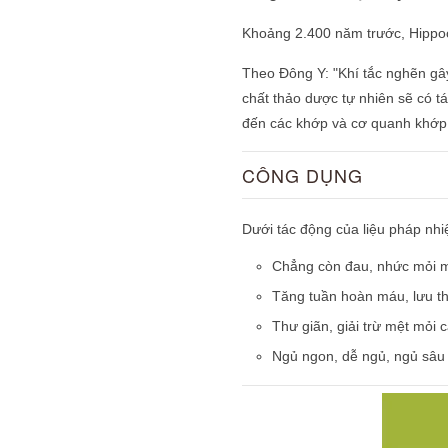
Khoảng 2.400 năm trước, Hippocr
Theo Đông Y: "Khí tắc nghẽn gây
chất thảo dược tự nhiên sẽ có t
đến các khớp và cơ quanh khớp
CÔNG DỤNG
Dưới tác động của liệu pháp nh
Chẳng còn đau, nhức mỏi 
Tăng tuần hoàn máu, lưu th
Thư giãn, giải trừ mệt mỏi 
Ngủ ngon, dễ ngủ, ngủ sâu 