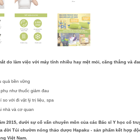
t do làm việc với máy tính nhiều hay mệt mỏi, căng thẳng và đa
ệu quả bền vững
g phụ như thuốc giảm đau
 so với đi vật lý trị liệu, spa
ại nhà và cơ quan
ăm 2015, dưới sự cố vấn chuyên môn của các Bác sĩ Y học cổ tru
 ra đời Túi chườm nóng thảo dược Hapaku - sản phẩm kết hợp độ
ng Việt Nam.