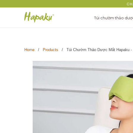
CH
Túi chườm thảo dư
Home
/
Products
/ Túi Chườm Thảo Dược Mắt Hapaku - 