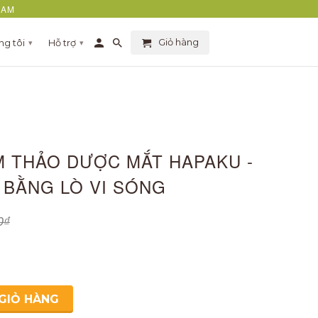
NAM
Giỏ hàng
ng tôi
Hỗ trợ
▾
▾
M THẢO DƯỢC MẮT HAPAKU -
 BẰNG LÒ VI SÓNG
0₫
GIỎ HÀNG