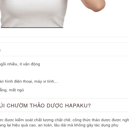
G
gồi nhiều, ít vận động
 hình điện thoại, máy vi tính,...
hẳng, mất ngủ
TÚI CHƯỜM THẢO DƯỢC HAPAKU?
c được kiểm soát chất lượng chặt chẽ; công thức thảo dược được nghi
ang lại hiệu quả cao, an toàn, lâu dài mà không gây tác dụng phụ