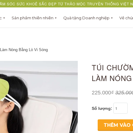
ĂM SÓC SỨC KHOẺ SẮC ĐẸP TỪ THẢO MỘC TRUYỀN THỐNG VIỆT 
ợc
Sản phẩm thiên nhiên
Quà tặng Doanh nghiệp
Về chú
▾
▾
▾
Làm Nóng Bằng Lò Vi Sóng
TÚI CHƯỜ
LÀM NÓNG
225.000₫
325.00
Số lượng:
THÊM VÀO 