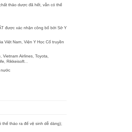
chất thảo dược đã hết, vẫn có thể
T được xác nhận công bố bởi Sở Y
ia Việt Nam, Viện Y Học Cổ truyền
 Vietnam Airlines, Toyota,
fe, Rikkeisoft
...
ả nước
thể tháo ra để vệ sinh dễ dàng);