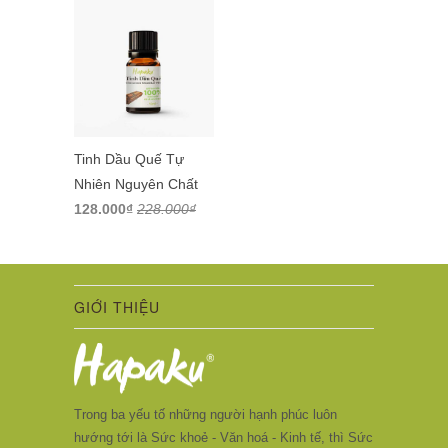
Tinh Dầu Quế Tự
Nhiên Nguyên Chất
128.000₫
228.000₫
GIỚI THIỆU
Trong ba yếu tố những người hạnh phúc luôn
hướng tới là Sức khoẻ - Văn hoá - Kinh tế, thì Sức