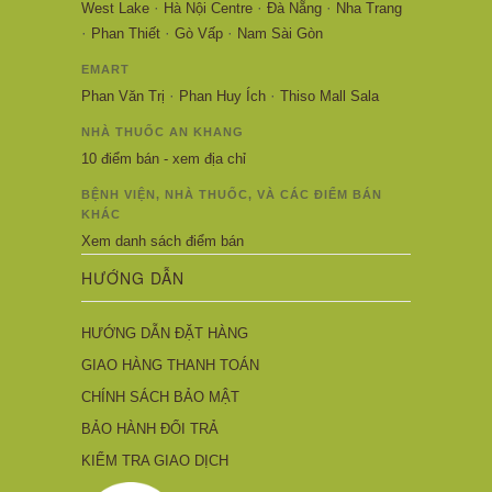
·
·
·
West Lake
Hà Nội Centre
Đà Nẵng
Nha Trang
·
·
·
Phan Thiết
Gò Vấp
Nam Sài Gòn
EMART
·
·
Phan Văn Trị
Phan Huy Ích
Thiso Mall Sala
NHÀ THUỐC AN KHANG
10 điểm bán - xem địa chỉ
BỆNH VIỆN, NHÀ THUỐC, VÀ CÁC ĐIỂM BÁN
KHÁC
Xem danh sách điểm bán
HƯỚNG DẪN
HƯỚNG DẪN ĐẶT HÀNG
GIAO HÀNG THANH TOÁN
CHÍNH SÁCH BẢO MẬT
BẢO HÀNH ĐỔI TRẢ
KIỂM TRA GIAO DỊCH