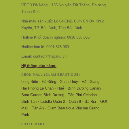
VPGD Đà Nẵng: 1155 Nguyễn Tất Thành, Phường
Thanh Khê
Nhà máy sản xuất: Lô 04-CN2, Cụm CN DV Khúc
Xuyên, TP. Bắc Ninh, Tỉnh Bắc Ninh
Hotline Khối doanh nghiệp: 0936 338 056
Hotline bán lẻ: 0901 576 969
Email: contact@hapaku.vn
Hệ thống cửa hàng:
AEON MALL (GLAM BEAUTIQUE)
·
·
·
·
Long Biên
Hà Đông
Xuân Thủy
Văn Giang
·
·
·
Hải Phòng Lê Chân
Huế
Bình Dương Canary
·
·
Sora Garden Bình Dương
Tân Phú Celadon
·
·
·
Bình Tân
Estella Quận 2
Quận 8
Bà Rịa – GO!
·
·
Mall
Tân An
Glam Beautique Vincom Grand
Park
LOTTE MART