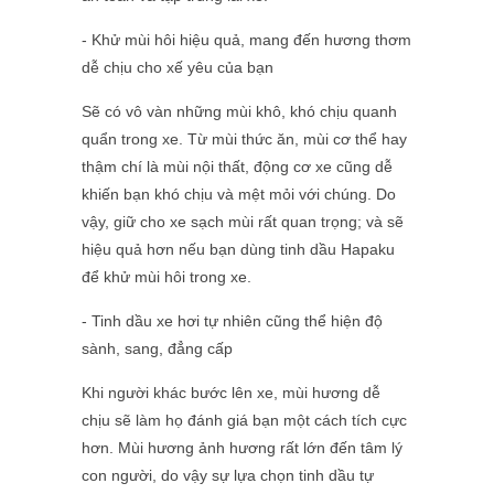
- Khử mùi hôi hiệu quả, mang đến hương thơm
dễ chịu cho xế yêu của bạn
Sẽ có vô vàn những mùi khô, khó chịu quanh
quẩn trong xe. Từ mùi thức ăn, mùi cơ thể hay
thậm chí là mùi nội thất, động cơ xe cũng dễ
khiến bạn khó chịu và mệt mỏi với chúng. Do
vậy, giữ cho xe sạch mùi rất quan trọng; và sẽ
hiệu quả hơn nếu bạn dùng tinh dầu Hapaku
để khử mùi hôi trong xe.
- Tinh dầu xe hơi tự nhiên cũng thể hiện độ
sành, sang, đẳng cấp
Khi người khác bước lên xe, mùi hương dễ
chịu sẽ làm họ đánh giá bạn một cách tích cực
hơn. Mùi hương ảnh hương rất lớn đến tâm lý
con người, do vậy sự lựa chọn tinh dầu tự