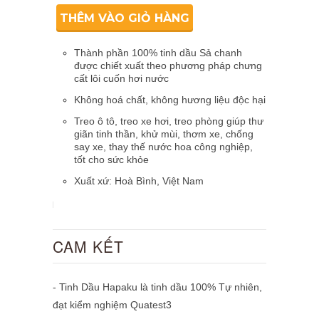
THÊM VÀO GIỎ HÀNG
Thành phần 100% tinh dầu Sả chanh
được chiết xuất theo phương pháp chưng
cất lôi cuốn hơi nước
Không hoá chất, không hương liệu độc hại
T
reo ô tô, treo xe hơi, treo phòng giúp thư
giãn tinh thần, khử mùi, thơm xe, chống
say xe, thay thế nước hoa công nghiệp,
tốt cho sức khỏe
Xuất xứ: Hoà Bình, Việt Nam
CAM KẾT
- Tinh Dầu Hapaku là tinh dầu 100% Tự nhiên,
đạt kiểm nghiệm Quatest3