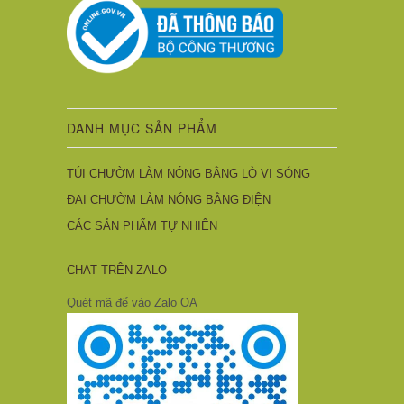
DANH MỤC SẢN PHẨM
TÚI CHƯỜM LÀM NÓNG BẰNG LÒ VI SÓNG
ĐAI CHƯỜM LÀM NÓNG BẰNG ĐIỆN
CÁC SẢN PHẨM TỰ NHIÊN
CHAT TRÊN ZALO
Quét mã để vào Zalo OA