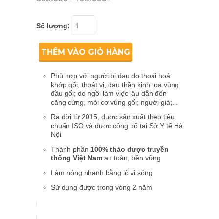
Số lượng:
THÊM VÀO GIỎ HÀNG
Phù hợp với người bị đau do thoái hoá
khớp gối, thoát vị, đau thần kinh tọa vùng
đầu gối; do ngồi làm việc lâu dẫn đến
căng cứng, mỏi cơ vùng gối; người già;...
Ra đời từ 2015, được sản xuất theo tiêu
chuẩn ISO và được công bố tại Sở Y tế Hà
Nội
Thành phần
100% thảo dược truyền
thống Việt Nam
an toàn, bền vững
Làm nóng nhanh bằng lò vi sóng
Sử dụng được trong vòng 2 năm