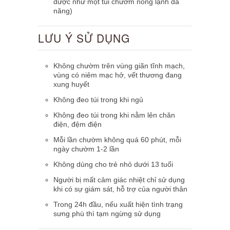
được như một túi chườm nóng lạnh đa
năng)
LƯU Ý SỬ DỤNG
Không chườm trên vùng giãn tĩnh mạch,
vùng có niêm mạc hở, vết thương đang
xung huyết
Không đeo túi trong khi ngủ
Không đeo túi trong khi nằm lên chăn
điện, đệm điện
Mỗi lần chườm không quá 60 phút, mỗi
ngày chườm 1-2 lần
Không dùng cho trẻ nhỏ dưới 13 tuổi
Người bị mất cảm giác nhiệt chỉ sử dụng
khi có sự giám sát, hỗ trợ của người thân
Trong 24h đầu, nếu xuất hiện tình trạng
sưng phù thì tạm ngừng sử dụng