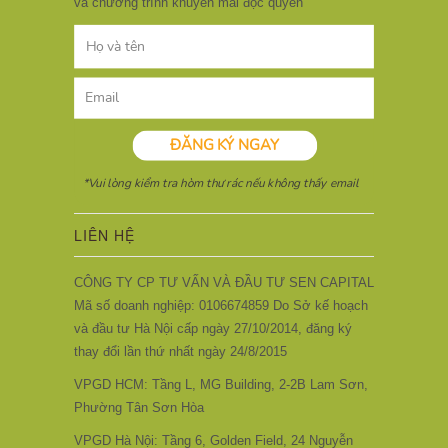
và chương trình khuyến mãi độc quyền
LIÊN HỆ
CÔNG TY CP TƯ VẤN VÀ ĐẦU TƯ SEN CAPITAL
Mã số doanh nghiệp: 0106674859 Do Sở kế hoạch
và đầu tư Hà Nội cấp ngày 27/10/2014, đăng ký
thay đổi lần thứ nhất ngày 24/8/2015
VPGD HCM: Tầng L, MG Building, 2-2B Lam Sơn,
Phường Tân Sơn Hòa
VPGD Hà Nội: Tầng 6, Golden Field, 24 Nguyễn