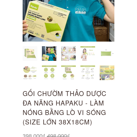
GỐI CHƯỜM THẢO DƯỢC
ĐA NĂNG HAPAKU - LÀM
NÓNG BẰNG LÒ VI SÓNG
(SIZE LỚN 38X18CM)
398.000₫
498.000₫