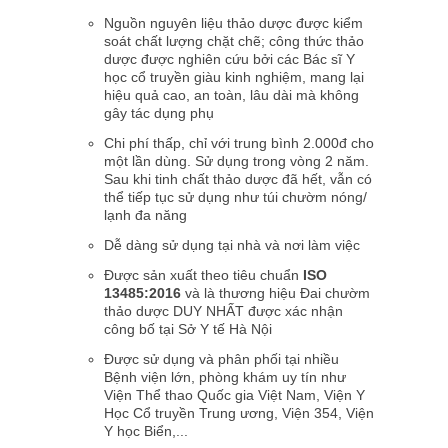
Nguồn nguyên liệu thảo dược được kiểm
soát chất lượng chặt chẽ; công thức thảo
dược được nghiên cứu bởi các Bác sĩ Y
học cổ truyền giàu kinh nghiệm, mang lại
hiệu quả cao, an toàn, lâu dài mà không
gây tác dụng phụ
Chi phí thấp, chỉ với trung bình 2.000đ cho
một lần dùng. Sử dụng trong vòng 2 năm.
Sau khi tinh chất thảo dược đã hết, vẫn có
thể tiếp tục sử dụng như túi chườm nóng/
lạnh đa năng
Dễ dàng sử dụng tại nhà và nơi làm việc
Được sản xuất theo tiêu chuẩn
ISO
13485:2016
và là thương hiệu Đai chườm
thảo dược DUY NHẤT được xác nhận
công bố tại Sở Y tế Hà Nội
Được sử dụng và phân phối tại nhiều
Bệnh viện lớn, phòng khám uy tín như
Viện Thể thao Quốc gia Việt Nam, Viện Y
Học Cổ truyền Trung ương, Viện 354, Viện
Y học Biển,...