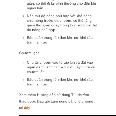
giãn, có thể đi lại bình thường cho đến khi
nguội hẳn
Nên thử độ nóng phù hợp với khả năng
chịu nóng trước khi chườm, có thể tăng
giảm thời gian quay trong lò vi sóng để đạt
độ nóng phù hợp
Bảo quản trong túi nilon kín, nơi khô ráo,
tránh ẩm ướt
Chườm lạnh:
Cho túi chườm vào túi zip kín và đặt vào
ngăn đá tủ lạnh từ 1
– 2
giờ. Lấy túi ra và
chườm lên
Bảo quản trong túi nilon kín, nơi khô ráo,
tránh ẩm ướt
Xem thêm Hướng dẫn sử dụng Túi chườm
thảo dược Đầu gối Làm nóng bằng lò vi sóng
tại
đây
.