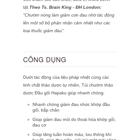
tật.
Theo Ts. Brain King - ĐH London:
"Chườm nóng làm giảm cơn đau nhờ tác động
lên một số bộ phận nhận cảm nhiệt như các
loại thuốc giảm đau".
CÔNG DỤNG
Dưới tác động của liệu pháp nhiệt cùng các
tinh chất thảo dược tự nhiên, Túi chườm thảo
dược Đầu gối Hapaku giúp nhanh chóng:
Nhanh chóng giảm đau nhức khớp đầu
gối, bắp chân
Giúp giảm đau mỏi do thoái hóa khớp gối,
đau cơ
Giúp tăng tuần hoàn máu, lưu thông khí
huyết, giúp thư giãn, giải trừ mệt mỏi căng