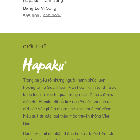
Hapaku - Làm Nóng
Bằng Lò Vi Sóng
595.000₫
695.000₫
GIỚI THIỆU
Trong ba yếu tố những người hạnh phúc luôn
hướng tới là Sức khoẻ - Văn hoá - Kinh tế, thì Sức
khoẻ luôn là yếu tố quan trọng nhất. Ý thức được
điều đó, Hapaku đã nỗ lực nghiên cứu và cho ra
đời các sản phẩm chăm sóc sức khoẻ chủ động -
hiệu quả từ các loại thảo mộc truyền thống Việt
Nam.
Đăng ký mail để nhận thông tin sức khỏe hữu ích