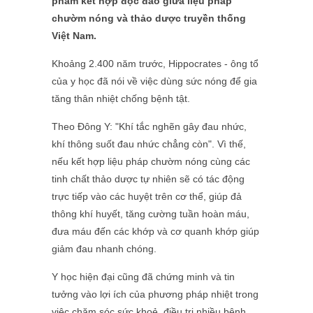
phẩm kết hợp độc đáo giữa liệu pháp
chườm nóng và thảo dược truyền thống
Việt Nam.
Khoảng 2.400 năm trước, Hippocrates - ông tổ
của y học đã nói về việc dùng sức nóng để gia
tăng thân nhiệt chống bệnh tật.
Theo Đông Y: "Khí tắc nghẽn gây đau nhức,
khí thông suốt đau nhức chẳng còn". Vì thế,
nếu kết hợp liệu pháp chườm nóng cùng các
tinh chất thảo dược tự nhiên sẽ có tác động
trực tiếp vào các huyệt trên cơ thể, giúp đả
thông khí huyết, tăng cường tuần hoàn máu,
đưa máu đến các khớp và cơ quanh khớp giúp
giảm đau nhanh chóng.
Y học hiện đại cũng đã chứng minh và tin
tưởng vào lợi ích của phương pháp nhiệt trong
việc chăm sóc sức khoẻ, điều trị nhiều bệnh