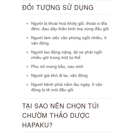
ĐỐI TƯỢNG SỬ DỤNG
Người bị thoái hoá khớp gối, thoát vị đĩa
đệm, đau dây thần kinh toạ vùng đầu gối
Người làm việc văn phòng ngồi nhiều, ít
vận động
Người lao động nặng, lái xe phải ngồi
nhiều giờ trong một tư thế
Phụ nữ mang bầu, sau sinh
Người già khó đi lại, vận động
Người bệnh phải nằm lâu ngày, ít vận
động bị tê mỏi đầu gối
TẠI SAO NÊN CHỌN TÚI
CHƯỜM THẢO DƯỢC
HAPAKU?