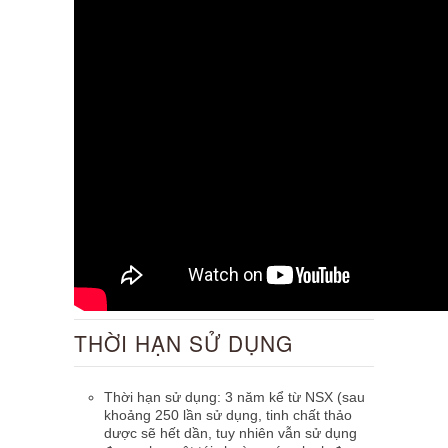
THỜI HẠN SỬ DỤNG
Thời hạn sử dụng: 3 năm kể từ NSX (sau
khoảng 250 lần sử dụng, tinh chất thảo
dược sẽ hết dần, tuy nhiên vẫn sử dụng