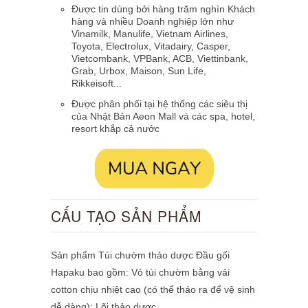
Được tin dùng bởi
hàng trăm nghìn Khách
hàng và nhiều Doanh nghiệp lớn như
Vinamilk, Manulife, Vietnam Airlines,
Toyota, Electrolux, Vitadairy, Casper,
Vietcombank, VPBank, ACB, Viettinbank,
Grab, Urbox, Maison,
Sun Life,
Rikkeisoft
...
Được phân phối tại hệ thống các siêu thị
của Nhật Bản Aeon Mall và các spa, hotel,
resort khắp cả nước
CẤU TẠO SẢN PHẨM
Sản phẩm Túi chườm thảo dược Đầu gối
Hapaku bao gồm: Vỏ túi chườm bằng vải
cotton chịu nhiệt cao (có thể tháo ra để vệ sinh
dễ dàng); Lõi thảo dược