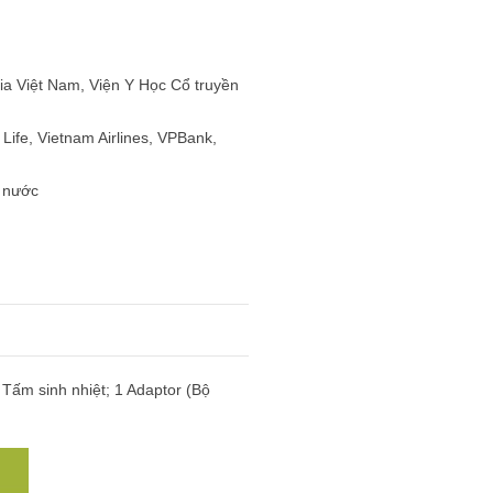
ia Việt Nam, Viện Y Học Cổ truyền
ife, Vietnam Airlines, VPBank,
ả nước
ấm sinh nhiệt; 1 Adaptor (Bộ