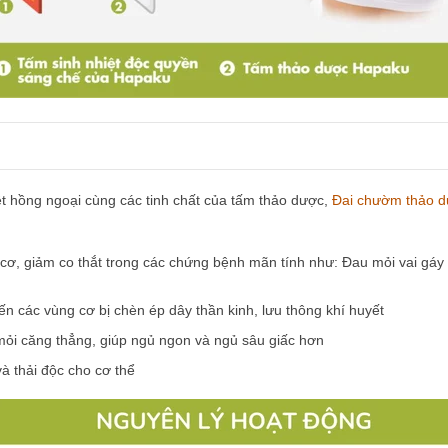
t hồng ngoại cùng các tinh chất của tấm thảo dược,
Đai chườm thảo d
ơ, giảm co thắt trong các chứng bệnh mãn tính như: Đau mỏi vai gáy c
n các vùng cơ bị chèn ép dây thần kinh, lưu thông khí huyết
 mỏi căng thẳng, giúp ngủ ngon và ngủ sâu giấc hơn
à thải độc cho cơ thể