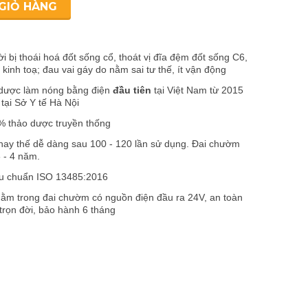
GIỎ HÀNG
i bị thoái hoá đốt sống cổ, thoát vị đĩa đệm đốt sống C6,
kinh toạ; đau vai gáy do nằm sai tư thế, ít vận động
dược làm nóng bằng điện
đầu tiên
tại Việt Nam từ 2015
tại Sở Y tế Hà Nội
 thảo dược truyền thống
ay thế dễ dàng sau 100 - 120 lần sử dụng.
Đai chườm
 - 4 năm.
iêu chuẩn ISO 13485:2016
ằm trong đai chườm có nguồn điện đầu ra 24V, an toàn
ì trọn đời, bảo hành 6 tháng