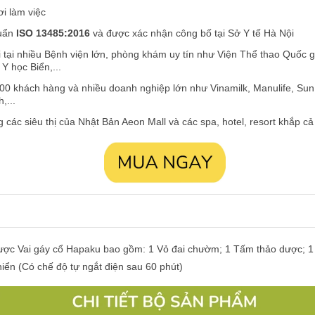
i làm việc
huẩn
ISO 13485:2016
và được xác nhận công bố tại Sở Y tế Hà Nội
tại nhiều Bệnh viện lớn, phòng khám uy tín như Viện Thể thao Quốc g
Y học Biển,...
00 khách hàng và nhiều doanh nghiệp lớn như Vinamilk, Manulife, Sun L
,...
 các siêu thị của Nhật Bản Aeon Mall và các spa, hotel, resort khắp c
ợc Vai gáy cổ Hapaku bao gồm: 1 Vỏ đai chườm; 1 Tấm thảo dược; 1 T
hiển (Có chế độ tự ngắt điện sau 60 phút)