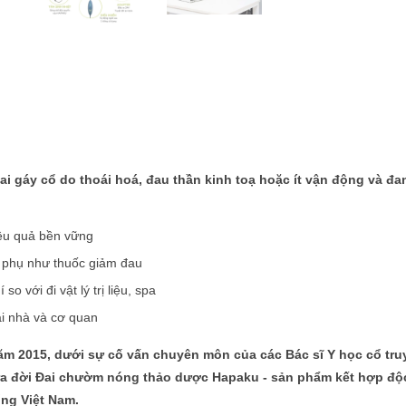
i gáy cổ do thoái hoá, đau thần kinh toạ hoặc ít vận động và đa
ệu quả bền vững
g phụ như thuốc giảm đau
 so với đi vật lý trị liệu, spa
ại nhà và cơ quan
ăm 2015, dưới sự cố vấn chuyên môn của các Bác sĩ Y học cổ tru
 ra đời Đai chườm nóng thảo dược Hapaku - sản phẩm kết hợp độ
ng Việt Nam.