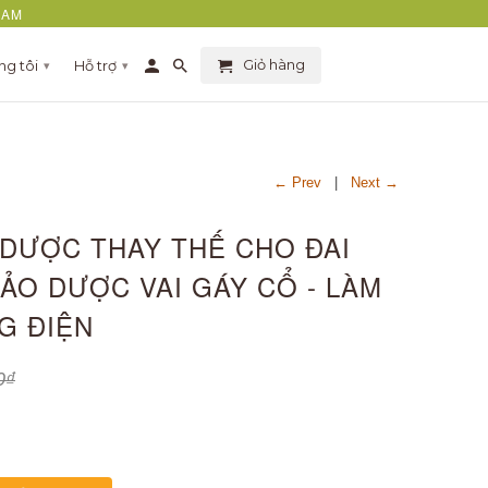
NAM
Giỏ hàng
ng tôi
Hỗ trợ
▾
▾
← Prev
|
Next →
DƯỢC THAY THẾ CHO ĐAI
O DƯỢC VAI GÁY CỔ - LÀM
G ĐIỆN
0₫