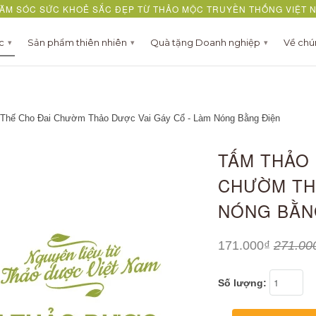
ĂM SÓC SỨC KHOẺ SẮC ĐẸP TỪ THẢO MỘC TRUYỀN THỐNG VIỆT 
ợc
Sản phẩm thiên nhiên
Quà tặng Doanh nghiệp
Về chú
▾
▾
▾
hế Cho Đai Chườm Thảo Dược Vai Gáy Cổ - Làm Nóng Bằng Điện
TẤM THẢO 
CHƯỜM THẢ
NÓNG BẰN
171.000₫
271.00
Số lượng: