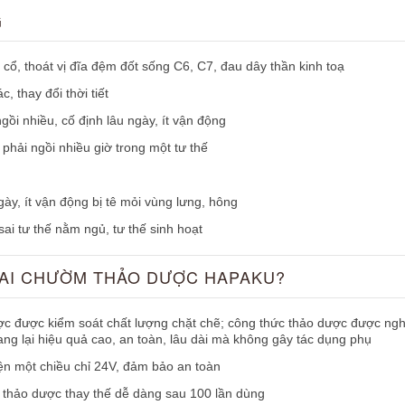
G
 cổ, thoát vị đĩa đệm đốt sống C6, C7, đau dây thần kinh toạ
, thay đổi thời tiết
ồi nhiều, cố định lâu ngày, ít vận động
 phải ngồi nhiều giờ trong một tư thế
ày, ít vận động bị tê mỏi vùng lưng, hông
sai tư thế nằm ngủ, tư thế sinh hoạt
ĐAI CHƯỜM THẢO DƯỢC HAPAKU?
c được kiểm soát chất lượng chặt chẽ; công thức thảo dược được nghi
ang lại hiệu quả cao, an toàn, lâu dài mà không gây tác dụng phụ
n một chiều chỉ 24V, đảm bảo an toàn
i thảo dược thay thế dễ dàng sau 100 lần dùng