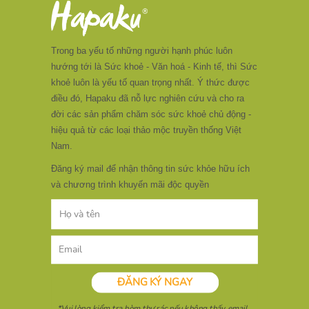
Trong ba yếu tố những người hạnh phúc luôn
hướng tới là Sức khoẻ - Văn hoá - Kinh tế, thì Sức
khoẻ luôn là yếu tố quan trọng nhất. Ý thức được
điều đó, Hapaku đã nỗ lực nghiên cứu và cho ra
đời các sản phẩm chăm sóc sức khoẻ chủ động -
hiệu quả từ các loại thảo mộc truyền thống Việt
Nam.
Đăng ký mail để nhận thông tin sức khỏe hữu ích
và chương trình khuyến mãi độc quyền