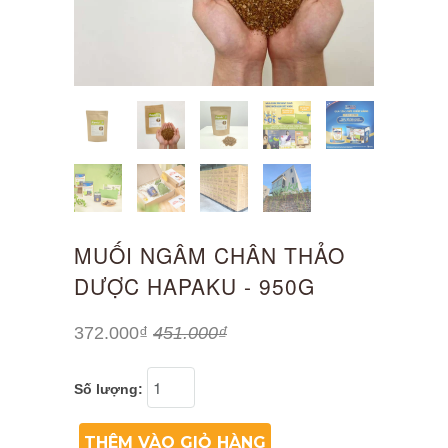
MUỐI NGÂM CHÂN THẢO
DƯỢC HAPAKU - 950G
372.000₫
451.000₫
Số lượng:
THÊM VÀO GIỎ HÀNG