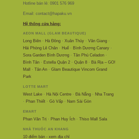
Hotline bán lẻ: 0901 576 969
Email: contact@hapaku.vn
Hệ thống cửa hàng:
AEON MALL (GLAM BEAUTIQUE)
·
·
·
·
Long Biên
Hà Đông
Xuân Thủy
Văn Giang
·
·
·
Hải Phòng Lê Chân
Huế
Bình Dương Canary
·
·
Sora Garden Bình Dương
Tân Phú Celadon
·
·
·
Bình Tân
Estella Quận 2
Quận 8
Bà Rịa – GO!
·
·
Mall
Tân An
Glam Beautique Vincom Grand
Park
LOTTE MART
·
·
·
West Lake
Hà Nội Centre
Đà Nẵng
Nha Trang
·
·
·
Phan Thiết
Gò Vấp
Nam Sài Gòn
EMART
·
·
Phan Văn Trị
Phan Huy Ích
Thiso Mall Sala
NHÀ THUỐC AN KHANG
10 điểm bán - xem địa chỉ