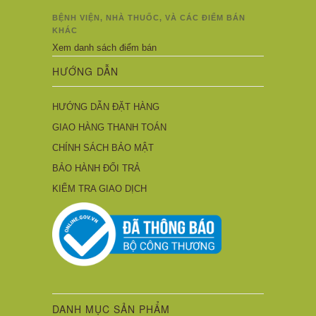
BỆNH VIỆN, NHÀ THUỐC, VÀ CÁC ĐIỂM BÁN
KHÁC
Xem danh sách điểm bán
HƯỚNG DẪN
HƯỚNG DẪN ĐẶT HÀNG
GIAO HÀNG THANH TOÁN
CHÍNH SÁCH BẢO MẬT
BẢO HÀNH ĐỔI TRẢ
KIỂM TRA GIAO DỊCH
DANH MỤC SẢN PHẨM