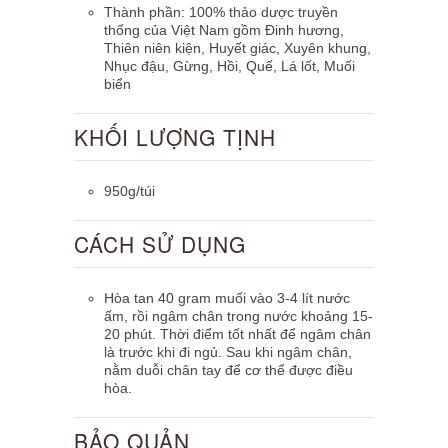
Thành phần: 100% thảo dược truyền
thống của Việt Nam gồm Đinh hương,
Thiên niên kiện, Huyết giác, Xuyên khung,
Nhục đậu, Gừng, Hồi, Quế, Lá lốt, Muối
biển
KHỐI LƯỢNG TỊNH
950g/túi
CÁCH SỬ DỤNG
Hòa tan 40 gram muối vào 3-4 lít nước
ấm, rồi ngâm chân trong nước khoảng 15-
20 phút. Thời điểm tốt nhất để ngâm chân
là trước khi đi ngủ. Sau khi ngâm chân,
nằm duỗi chân tay để cơ thể được điều
hòa.
BẢO QUẢN