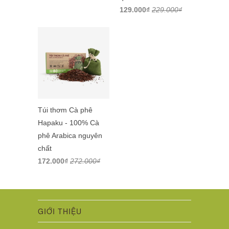
129.000₫
229.000₫
Túi thơm Cà phê
Hapaku - 100% Cà
phê Arabica nguyên
chất
172.000₫
272.000₫
GIỚI THIỆU