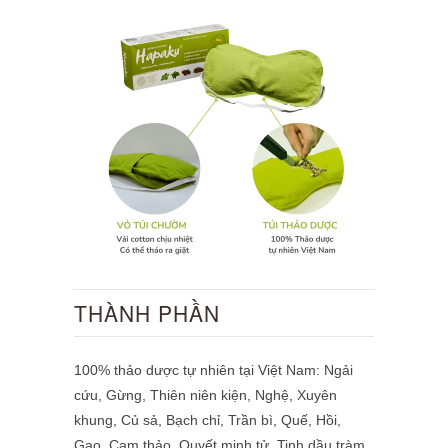
THÀNH PHẦN
100% thảo dược tự nhiên
tại Việt Nam:
Ngải
cứu, Gừng, Thiên niên kiện, Nghệ, Xuyên
khung, Củ sả, Bạch chỉ, Trần bì, Quế, Hồi,
Gạo, Cam thảo, Quyết minh tử, Tinh dầu tràm