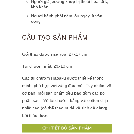
Người già, xương khớp bị thoái hóa, đi lại
khó khăn
Người bệnh phải nằm lâu ngày, ít vận
động
CẤU TẠO SẢN PHẨM
Gối thảo dược size vừa: 27x17 cm
Túi chườm mắt: 23x10 cm
Các túi chườm Hapaku được thiết kế thông
minh, phù hợp với vùng đau mỏi. Tuy nhiên, về
cơ bản, mỗi sản phẩm đều bao gồm các bộ
phận sau:
Vỏ túi chườm bằng vải cotton chịu
nhiệt cao (có thể tháo ra để vệ sinh dễ dàng);
Lõi thảo dược