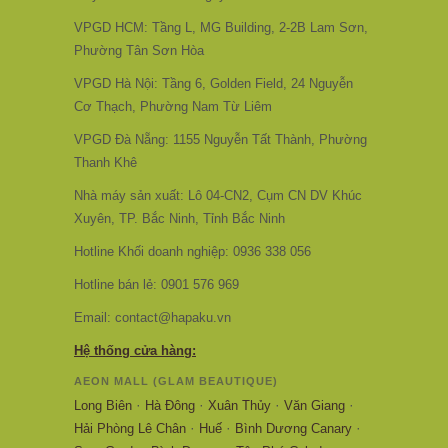
VPGD HCM: Tầng L, MG Building, 2-2B Lam Sơn,
Phường Tân Sơn Hòa
VPGD Hà Nội: Tầng 6, Golden Field, 24 Nguyễn
Cơ Thạch, Phường Nam Từ Liêm
VPGD Đà Nẵng: 1155 Nguyễn Tất Thành, Phường
Thanh Khê
Nhà máy sản xuất: Lô 04-CN2, Cụm CN DV Khúc
Xuyên, TP. Bắc Ninh, Tỉnh Bắc Ninh
Hotline Khối doanh nghiệp: 0936 338 056
Hotline bán lẻ: 0901 576 969
Email: contact@hapaku.vn
Hệ thống cửa hàng:
AEON MALL (GLAM BEAUTIQUE)
·
·
·
·
Long Biên
Hà Đông
Xuân Thủy
Văn Giang
·
·
·
Hải Phòng Lê Chân
Huế
Bình Dương Canary