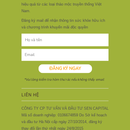
hiệu quả từ các loại thảo mộc truyền thống Việt
Nam.
Đăng ký mail để nhận thông tin sức khỏe hữu ích
và chương trình khuyến mãi độc quyền
LIÊN HỆ
CÔNG TY CP TƯ VẤN VÀ ĐẦU TƯ SEN CAPITAL
Mã số doanh nghiệp: 0106674859 Do Sở kế hoạch
và đầu tư Hà Nội cấp ngày 27/10/2014, đăng ký
thay đổi lần thứ nhất ngày 24/8/2015