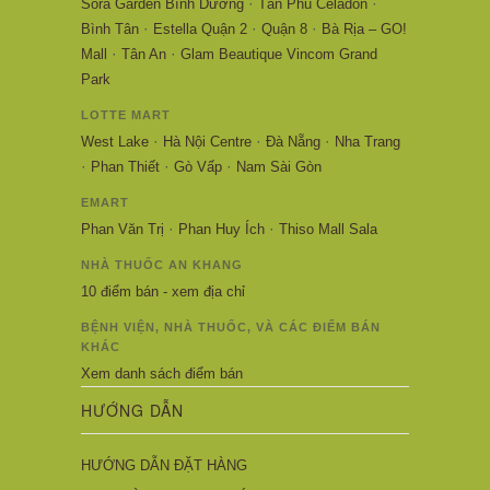
·
·
Sora Garden Bình Dương
Tân Phú Celadon
·
·
·
Bình Tân
Estella Quận 2
Quận 8
Bà Rịa – GO!
·
·
Mall
Tân An
Glam Beautique Vincom Grand
Park
LOTTE MART
·
·
·
West Lake
Hà Nội Centre
Đà Nẵng
Nha Trang
·
·
·
Phan Thiết
Gò Vấp
Nam Sài Gòn
EMART
·
·
Phan Văn Trị
Phan Huy Ích
Thiso Mall Sala
NHÀ THUỐC AN KHANG
10 điểm bán - xem địa chỉ
BỆNH VIỆN, NHÀ THUỐC, VÀ CÁC ĐIỂM BÁN
KHÁC
Xem danh sách điểm bán
HƯỚNG DẪN
HƯỚNG DẪN ĐẶT HÀNG