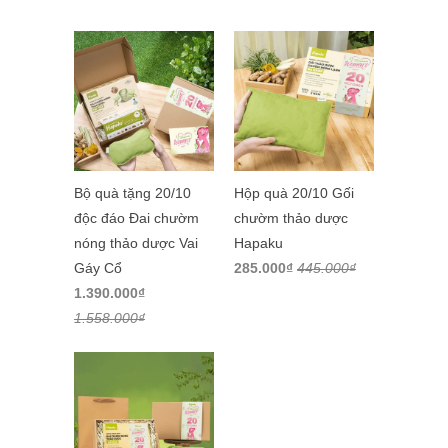
Bộ quà tặng 20/10
Hộp quà 20/10 Gối
độc đáo Đai chườm
chườm thảo dược
nóng thảo dược Vai
Hapaku
Gáy Cổ
285.000₫
445.000₫
1.390.000₫
1.558.000₫