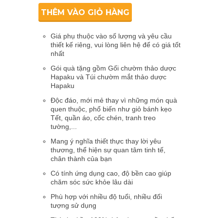
THÊM VÀO GIỎ HÀNG
Giá phụ thuộc vào số lượng và yêu cầu
thiết kế riêng, vui lòng liên hệ để có giá tốt
nhất
Gói quà tặng gồm Gối chườm thảo dược
Hapaku và Túi chườm mắt thảo dược
Hapaku
Độc đáo, mới mẻ thay vì những món quà
quen thuộc, phổ biến như giỏ bánh kẹo
Tết, quần áo, cốc chén, tranh treo
tường,...
Mang ý nghĩa thiết thực thay lời yêu
thương, thể hiện sự quan tâm tinh tế,
chân thành của bạn
Có tính ứng dụng cao, độ bền cao giúp
chăm sóc sức khỏe lâu dài
Phù hợp với nhiều độ tuổi, nhiều đối
tượng sử dụng