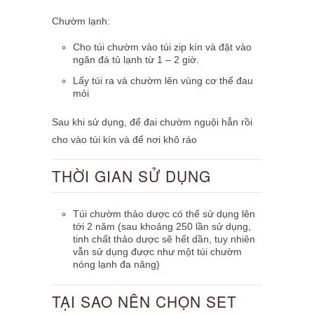
Chườm lạnh:
Cho túi chườm vào túi zip kín và đặt vào
ngăn đá tủ lạnh từ 1
– 2
giờ.
Lấy túi ra và chườm lên vùng cơ thể đau
mỏi
Sau khi sử dụng, để đai chườm nguội hẳn rồi
cho vào túi kín và để nơi khô ráo
THỜI GIAN SỬ DỤNG
Túi chườm thảo dược có thể sử dụng lên
tới 2 năm (sau khoảng 250 lần sử dụng,
tinh chất thảo dược sẽ hết dần, tuy nhiên
vẫn sử dụng được như một túi chườm
nóng lạnh đa năng)
TẠI SAO NÊN CHỌN SET