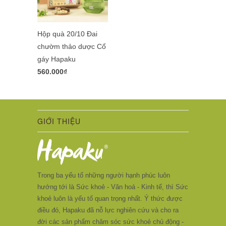
Hộp quà 20/10 Đai
chườm thảo dược Cổ
gáy Hapaku
560.000₫
GIỚI THIỆU
Trong ba yếu tố những người hạnh phúc luôn
hướng tới là Sức khoẻ - Văn hoá - Kinh tế, thì Sức
khoẻ luôn là yếu tố quan trọng nhất. Ý thức được
điều đó, Hapaku đã nỗ lực nghiên cứu và cho ra
đời các sản phẩm chăm sóc sức khoẻ chủ động -