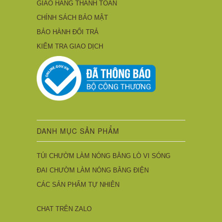
GIAO HÀNG THANH TOÁN
CHÍNH SÁCH BẢO MẬT
BẢO HÀNH ĐỔI TRẢ
KIỂM TRA GIAO DỊCH
DANH MỤC SẢN PHẨM
TÚI CHƯỜM LÀM NÓNG BẰNG LÒ VI SÓNG
ĐAI CHƯỜM LÀM NÓNG BẰNG ĐIỆN
CÁC SẢN PHẨM TỰ NHIÊN
CHAT TRÊN ZALO