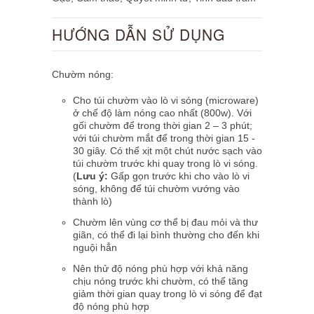
HƯỚNG DẪN SỬ DỤNG
Chườm nóng:
Cho túi chườm vào lò vi sóng (microware)
ở chế độ làm nóng cao nhất (800w). Với
gối chườm để trong thời gian 2 – 3 phút;
với túi chườm mắt để trong thời gian
15 -
30 giây
. Có thể xịt một chút nước sạch vào
túi chườm trước khi quay trong lò vi sóng.
(
Lưu ý:
Gấp gọn trước khi cho vào lò vi
sóng, không để túi chườm vướng vào
thành lò)
Chườm lên vùng cơ thể bị đau mỏi và thư
giãn, có thể đi lại bình thường cho đến khi
nguội hẳn
Nên thử độ nóng phù hợp với khả năng
chịu nóng trước khi chườm, có thể tăng
giảm thời gian quay trong lò vi sóng để đạt
độ nóng phù hợp